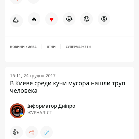
♥
🔥
😭
😆
😡
👍
НОВИНИ КИЄВА
ЦІНИ
СУПЕРМАРКЕТЫ
16:11, 24 грудня 2017
В Киеве среди кучи мусора нашли труп
человека
Інформатор Дніпро
ЖУРНАЛІСТ
👍