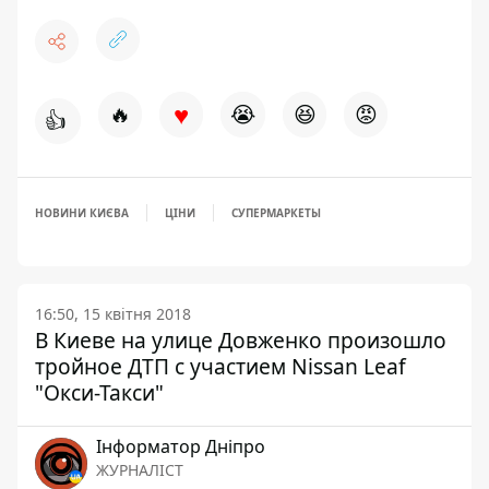
♥
🔥
😭
😆
😡
👍
НОВИНИ КИЄВА
ЦІНИ
СУПЕРМАРКЕТЫ
16:50, 15 квітня 2018
В Киеве на улице Довженко произошло
тройное ДТП с участием Nissan Leaf
"Окси-Такси"
Інформатор Дніпро
ЖУРНАЛІСТ