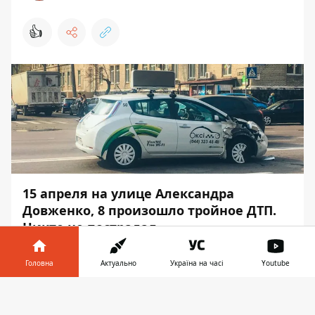
👍
15 апреля на улице Александра
Довженко, 8 произошло тройное ДТП.
Никто не пострадал.
Столкновение произошло около 15:50. Об
Головна
Актуально
Україна на часі
Youtube
этом
Информатор
узнал на месте
происшествия.
Інформатор у
Завантажити
телефоні
👉