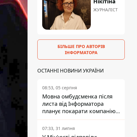
Нікітіна
ЖУРНАЛІСТ
БІЛЬШЕ ПРО АВТОРІВ
ІНФОРМАТОРА
ОСТАННІ НОВИНИ УКРАЇНИ
08:53, 05 серпня
Мовна омбудсменка після
листа від Інформатора
планує покарати компанію-
підрядника ПриватБанку
07:33, 31 липня