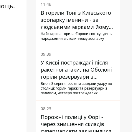
11:46
мощь.
В горили Тоні з Київського
зоопарку іменини - за
людськими мірками йому
вже понад 90 років
Найстаріша горила Європи святкує день
народження в столичному зоопарку
09:39
У Києві постраждалі після
ракетної атаки, на Оболоні
горіли резервуари з
паливом
Вночі 8 серпня росіяни завдали удару по
столиці: горіли гаражі та резервуари з
паливом, четверо постраждалих.
08:23
Порожні полиці у Форі -
через знищення складів
супермаркети залишилися