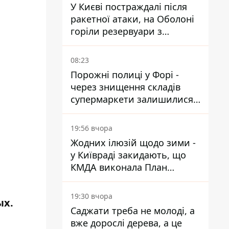
У Києві постраждалі після
ракетної атаки, на Оболоні
горіли резервуари з
паливом
08:23
Порожні полиці у Форі -
через знищення складів
супермаркети залишилися
без асортименту
19:56 вчора
Жодних ілюзій щодо зими -
у Київраді закидають, що
КМДА виконала План
стійкості на 20%
19:30 вчора
ых.
Саджати треба не молоді, а
вже дорослі дерева, а це