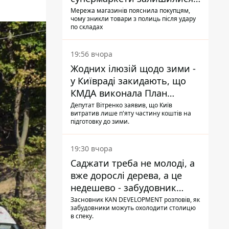
без асортименту
Мережа магазинів пояснила покупцям,
чому зникли товари з полиць після удару
по складах
19:56 вчора
Жодних ілюзій щодо зими -
у Київраді закидають, що
КМДА виконала План
стійкості на 20%
Депутат Вітренко заявив, що Київ
витратив лише п'яту частину коштів на
підготовку до зими.
19:30 вчора
Саджати треба не молоді, а
вже дорослі дерева, а це
недешево - забудовник
Ніконов
Засновник KAN DEVELOPMENT розповів, як
забудовники можуть охолодити столицю
в спеку.