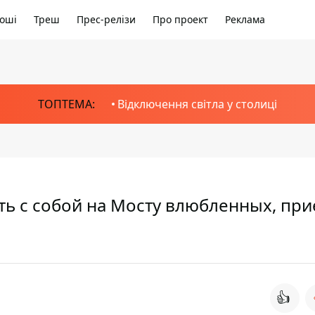
оші
Треш
Прес-релізи
Про проект
Реклама
ТОПТЕМА:
Відключення світла у столиці
ь с собой на Мосту влюбленных, при
👍