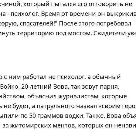
чиной, который пытался его отговорить не
а - психолог. Время от времени он выкрикив
корую, спасателей!" После этого потребовал
нуть территорию под мостом. Свидетели ув
то с ним работал не психолог, а обычный
ойко. 20-летний Вова, так зовут парня,
ийством, объяснил журналистам, которые
 не будет, а патрульного назвал «своим геро
выпили по 50 граммов водки. Также, Вова объ
з-за житомирских ментов, которых он ненави