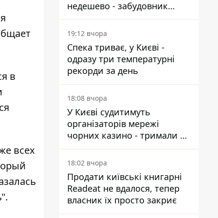
недешево - забудовник
ая
Ніконов
общает
19:12 вчора
Спека триває, у Києві -
одразу три температурні
рекорди за день
я в
и
18:08 вчора
ся
У Києві судитимуть
організаторів мережі
чорних казино - тримали 39
закладів
же всех
18:02 вчора
торый
Продати київські книгарні
азалась
Readeat не вдалося, тепер
".
власник їх просто закриє