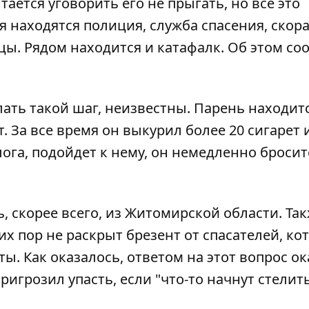
тается уговорить его не прыгать, но все это
я находятся полиция, служба спасения, скор
ы. Рядом находится и катафалк. Об этом со
ать такой шаг, неизвестны. Парень находитс
. За все время он выкурил более 20 сигарет 
олога, подойдет к нему, он немедленно бросит
, скорее всего, из Житомирской области. Так
их пор не раскрыт брезент от спасателей, ко
ы. Как оказалось, ответом на этот вопрос ок
игрозил упасть, если "что-то начнут стелить