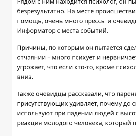
Рядом с ним находится психолог, он пы
безрезультатно. На месте происшестви
помощь, очень много прессы и очевидц
Информатор
с места событий.
Причины, по которым он пытается сдел
отчаянии – много психует и нервничает
угрожает, что если кто-то, кроме псих
вниз.
Также очевидцы рассказали, что парень
присутствующих удивляет, почему до с
используют при падении людей с высот
реакция молодого человека, который пр