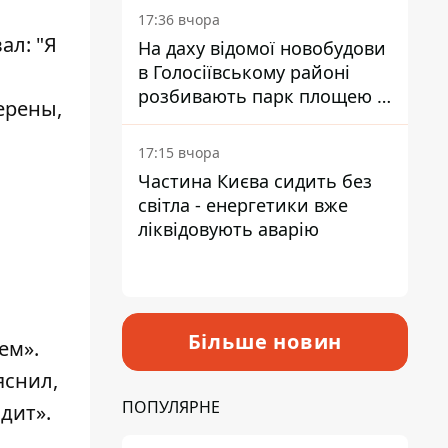
17:36 вчора
ал: "Я
На даху відомої новобудови
в Голосіївському районі
розбивають парк площею в
ерены,
гектар
17:15 вчора
Частина Києва сидить без
світла - енергетики вже
ліквідовують аварію
Більше новин
ем».
яснил,
ПОПУЛЯРНЕ
дит».