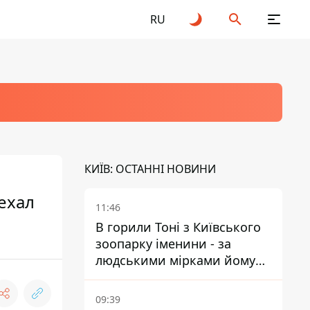
RU
КИЇВ: ОСТАННІ НОВИНИ
ехал
11:46
В горили Тоні з Київського
зоопарку іменини - за
людськими мірками йому
вже понад 90 років
09:39