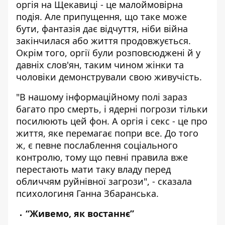
оргія на Щекавиці - це малоймовірна
подія. Але припущення, що таке може
бути, фантазія дає відчуття, ніби війна
закінчилася або життя продовжується.
Окрім того, оргії були розповсюджені й у
давніх слов'ян, таким чином жінки та
чоловіки демонстрували свою живучість.
"В нашому інформаційному полі зараз
багато про смерть, і ядерні погрози тільки
посилюють цей фон. А оргія і секс - це про
життя, яке перемагає попри все. До того
ж, є певне послаблення соціального
контролю, тому що певні правила вже
перестають мати таку владу перед
обличчям руйнівної загрози", - сказала
психологиня Ганна Збаранська.
“Живемо, як востаннє”