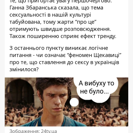
Те, що пригортає увагу першочергово.
Ганна Збаранська сказала, що тема
сексуальності в нашій культурі
табуйована, тому жарти “про це”
отримують швидше розповсюдження.
Також поширенню сприяє ефект тренду.
З останнього пункту виникає логічне
питання - чи означає “феномен Щекавиці”
про те, що ставлення до сексу в українців
змінилося?
Зображення: 24tv.ua