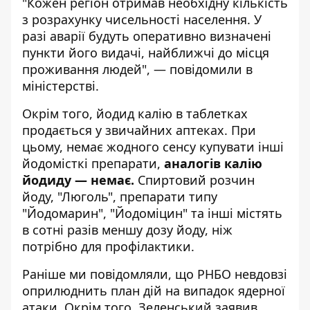
"Кожен регіон отримав необхідну кількість
з розрахунку чисельності населення. У
разі аварії будуть оперативно визначені
пункти його видачі, найближчі до місця
проживання людей", — повідомили в
міністерстві.
Окрім того, йодид калію в таблетках
продається у звичайних аптеках. При
цьому, немає жодного сенсу купувати інші
йодомісткі препарати,
аналогів калію
йодиду — немає.
Спиртовий розчин
йоду, "Люголь", препарати типу
"Йодомарин", "Йодоміцин" та інші містять
в сотні разів меншу дозу йоду, ніж
потрібно для профілактики.
Раніше ми повідомляли, що РНБО невдовзі
оприлюднить
план дій на випадок ядерної
атаки
. Окрім того, Зеленський заявив,