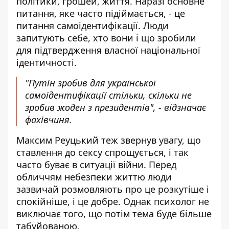
політики, грошей, життя. Наразі основне
питання, яке часто підіймається, - це
питання самоідентифікації. Люди
запитують себе, хто вони і що зробили
для підтвердження власної національної
ідентичності.
"Путін зробив для української
самоідентифікації стільки, скільки не
зробив жоден з президентів", - відзначає
фахівчиня.
Максим Реуцький теж звернув увагу, що
ставлення до сексу спрощується, і так
часто буває в ситуації війни. Перед
обличчям небезпеки життю люди
зазвичай розмовляють про це розкутіше і
спокійніше, і це добре. Однак психолог не
виключає того, що потім тема буде більше
табуйованою.