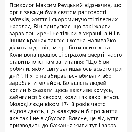
Психолог Максим Реуцький відзначив, що
оргія завжди була святом раптовості
зв’язків, життя і скороминучості тілесних
насолод. Він припускає, що такі жарти
зараз поширені не тільки в Україні, а й і в
інших країнах також. Оксана Наливайко
ділиться досвідом з роботи психолога.
Коли вона працює зі страхом смерті, часто
ставить клієнтам запитання: "Що б ви
робили, якби світу залишалось всього три
дні?". Ніхто не збирається вбивати або
заробляти мільйон. Більшість людей
хотіли б сказати щось важливе комусь,
зайнялися б сексом, коли і як захочеться.
Молоді люди віком 17-18 років часто
відповідають, що жалкували б про життя,
яке так і не відбулося. Власне, це відчуття і
призводить до бажання жити тут і зараз.