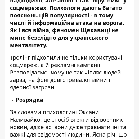
надходило, але анонс став “вірусним” у
соцмережах. Психологи дають багато
пояснень цій популярності - в тому
числі й інформаційна атака на ворога.
Як і вся війна,
феномен Щекавиці
не
мине безслідно для українського
менталітету.
Тролінг підхопили не тільки користувачі
соцмереж, а й рекламні кампанії.
Розповідаємо, чому це так чіпляє людей
зараз, на фоні довготривалої війни і
ядерної загрози.
Розрядка
За словами психологині Оксани
Наливайко, це спосіб втекти від воєнних
новин, адже всі вони дуже травматичні та
важкі для свідомості людини. Ясна річ, що