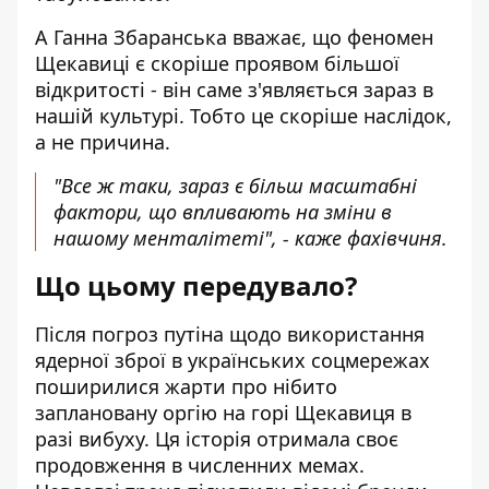
А Ганна Збаранська вважає, що феномен
Щекавиці є скоріше проявом більшої
відкритості - він саме з'являється зараз в
нашій культурі. Тобто це скоріше наслідок,
а не причина.
"Все ж таки, зараз є більш масштабні
фактори, що впливають на зміни в
нашому менталітеті", - каже фахівчиня.
Що цьому передувало?
Після
погроз путіна щодо використання
ядерної зброї
в українських соцмережах
поширилися жарти про нібито
заплановану
оргію на горі Щекавиця
в
разі вибуху. Ця історія отримала своє
продовження в
численних мемах
.