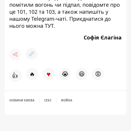
помітили вогонь чи підпал, повідомте про
це 101, 102 та 103, а також напишіть у
нашому Telegram-чаті. Приєднатися до
нього можна
ТУТ
.
Софія Єлагіна
♥
🔥
😭
😆
😡
👍
НОВИНИ КИЄВА
СЕКС
ВОЙНА