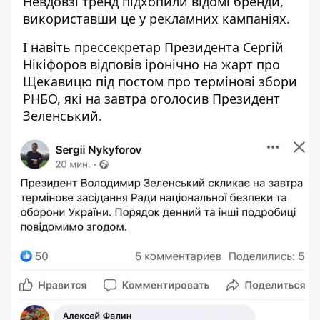
Невдовзі тренд підхопили
відомі бренди,
використавши це у рекламних кампаніях
.
І навіть прессекретар Президента Сергій
Нікіфоров відповів іронічно на жарт про
Щекавицю під постом про
термінові збори
РНБО
, які на завтра оголосив Президент
Зеленський.