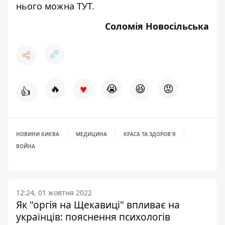
нього можна
ТУТ
.
Соломія Новосільська
♥
🔥
😭
😆
😡
👍
НОВИНИ КИЄВА
МЕДИЦИНА
КРАСА ТА ЗДОРОВ'Я
ВОЙНА
12:24, 01 жовтня 2022
Як "оргія на Щекавиці" впливає на
українців: пояснення психологів