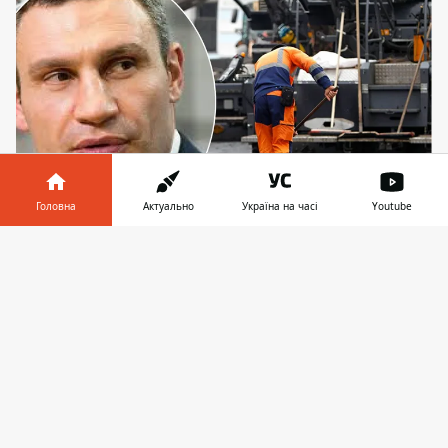
Головна
Актуально
Україна на часі
Youtube
Кличко розповів, за якої умови Київ почне
масштабний ремонт доріг
Інформатор у
Завантажити
телефоні
👉
В п'ятницю, 27 лютого 2026 року, Кличко в
ефірі телеканалу "Київ" повідомив, що
зимові умови значно погіршили стан
асфальту, і поки можливий лише
тимчасовий ямковий ремонт. Проте
масштабний ремонт
також проведуть.
Він розпочнеться, щойно настане