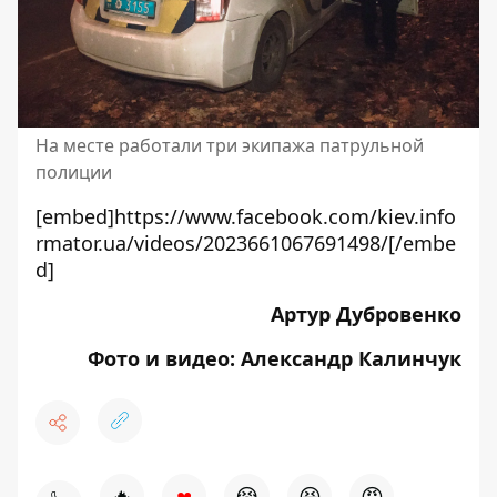
На месте работали три экипажа патрульной
полиции
[embed]https://www.facebook.com/kiev.info
rmator.ua/videos/2023661067691498/[/embe
d]
Артур Дубровенко
Фото и видео: Александр Калинчук
♥
🔥
😭
😆
😡