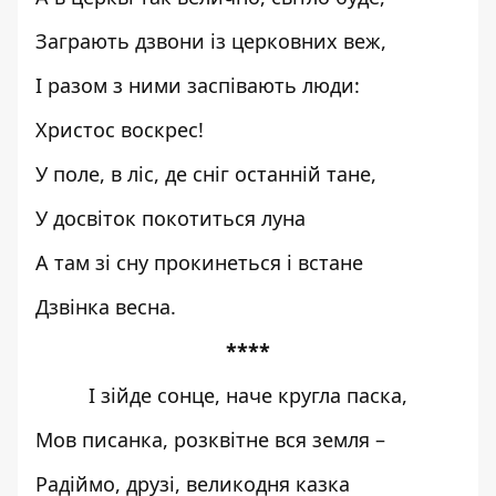
Заграють дзвони із церковних веж,
І разом з ними заспівають люди:
Христос воскрес!
У поле, в ліс, де сніг останній тане,
У досвіток покотиться луна
А там зі сну прокинеться і встане
Дзвінка весна.
****
І зійде сонце, наче кругла паска,
Мов писанка, розквітне вся земля –
Радіймо, друзі, великодня казка