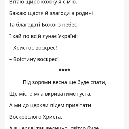
Вітаю щиро кожну я сім’ю.
Бажаю щастя й злагоди в родині
Та благодаті Божої з небес
І хай по всій лунає Україні:
– Христос воскрес!
– Воістину воскрес!
****
Під зорями весна ще буде спати,
Ще місто мла вкриватиме густа,
А ми до церкви підем привітати
Воскреслого Христа.
А в церкві так велично, світло буде,