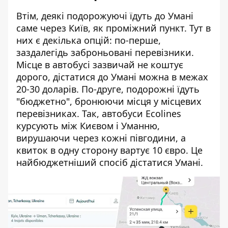
Втім, деякі подорожуючі їдуть до Умані
саме через Київ, як проміжний пункт. Тут в
них є декілька опцій: по-перше,
заздалегідь заброньовані перевізники.
Місце в автобусі зазвичай не коштує
дорого, дістатися до Умані можна в межах
20-30 доларів. По-друге, подорожні їдуть
"бюджетно", бронюючи місця у місцевих
перевізниках. Так, автобуси Ecolines
курсують між Києвом і Уманню,
вирушаючи через кожні півгодини, а
квиток в одну сторону вартує 10 євро. Це
найбюджетніший спосіб дістатися Умані.