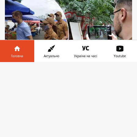
Головна
Актуально
Україна на часі
Youtube
Інформатор у
Завантажити
Фахівці з благоустрою фільмуватимуть
телефоні
👉
порушників на боді-камери, що убезпечить їх
від агресії
На сайті Київради 27 вересня 2024 року
з'явився проєкт рішення, який покращить
життя одній з
категорій муніципальних
інспекторів.
Невдовзі співробітникам
Департаменту територіального контролю