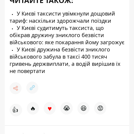
ЧИТАЙТЕ ТАКОЖ:
У Києві таксисти увімкнули дощовий
тариф: наскільки здорожчали поїздки
У Києві судитимуть таксиста, що
обікрав дружину зниклого безвісти
військового: яке покарання йому загрожує
У Києві дружина безвісти зниклого
військового забула в таксі 400 тисяч
гривень держвиплати, а водій вирішив їх
не повертати
♥
🔥
😭
😆
😡
👍