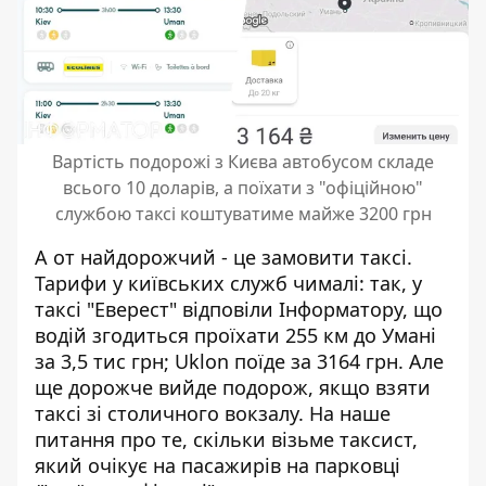
Вартість подорожі з Києва автобусом складе
всього 10 доларів, а поїхати з "офіційною"
службою таксі коштуватиме майже 3200 грн
А от найдорожчий - це замовити таксі.
Тарифи у київських служб чималі: так, у
таксі "Еверест" відповіли Інформатору, що
водій згодиться проїхати 255 км до Умані
за 3,5 тис грн; Uklon поїде за 3164 грн. Але
ще дорожче вийде подорож, якщо взяти
таксі зі столичного вокзалу. На наше
питання про те, скільки візьме таксист,
який очікує на пасажирів на парковці