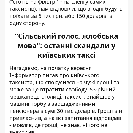
("стоїть на фільтрі" - на сленгу самих
таксистів), нам відповіли, що згодні будуть
поїхати за 6 тис грн, або 150 доларів, в
одну сторону.
"Сільський голос, жлобська
мова": останні скандали у
київських таксі
Нагадаємо, на початку вересня
Інформатор писав про київського
таксиста, що
спокусився на чужі гроші
та
може за це втратити свободу. 53-річний
мешканець столиці, таксист, знайшов у
машині торбу з заощадженнями
пенсіонера в сумі 30 тис доларів. Гроші він
привласнив, а на всі запитання відповідав
- мовляв, де гроші, не знає, нічого не
знаходив.