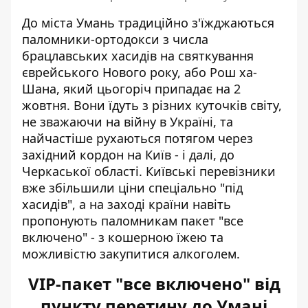
До міста Умань традиційно з'їжджаються
паломники-ортодокси з числа
брацлавських хасидів на святкування
єврейського Нового року, або Рош ха-
Шана, який цьогоріч припадає на 2
жовтня. Вони
їдуть з різних куточків світу
,
не зважаючи на війну в Україні, та
найчастіше рухаються потягом через
західний кордон на Київ - і далі, до
Черкаської області. Київські перевізники
вже збільшили ціни спеціально "під
хасидів", а на заході країни навіть
пропонують паломникам пакет "все
включено" - з кошерною їжею та
можливістю закупитися алкоголем.
VIP-пакет "все включено" від
пункту перетину до Умані