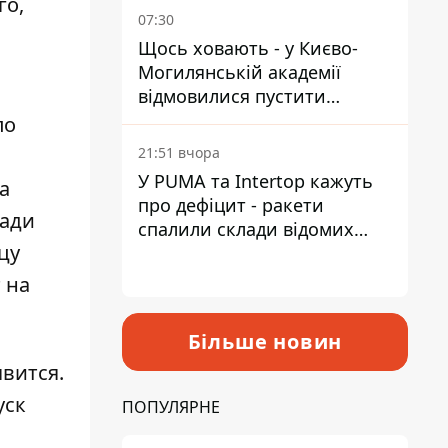
го,
07:30
Щось ховають - у Києво-
Могилянській академії
відмовилися пустити
комісію з охорони пам'яток
по
на територію
21:51 вчора
У PUMA та Intertop кажуть
а
про дефіцит - ракети
щади
спалили склади відомих
цу
брендів
 на
Більше новин
вится.
уск
ПОПУЛЯРНЕ