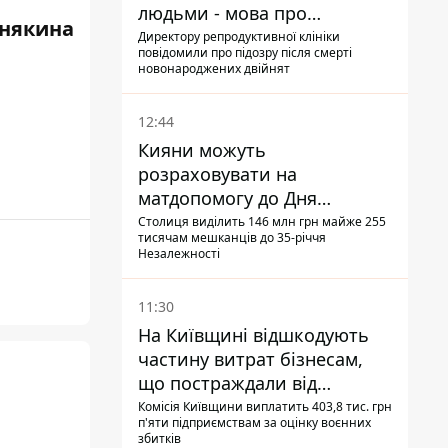
людьми - мова про
някина
сурогатне материнство
Директору репродуктивної клініки
повідомили про підозру після смерті
новонароджених двійнят
12:44
Кияни можуть
розраховувати на
матдопомогу до Дня
незалежності - кому її
Столиця виділить 146 млн грн майже 255
тисячам мешканців до 35-річчя
дадуть
Незалежності
11:30
На Київщині відшкодують
частину витрат бізнесам,
що постраждали від
прильотів ракет
Комісія Київщини виплатить 403,8 тис. грн
п'яти підприємствам за оцінку воєнних
збитків