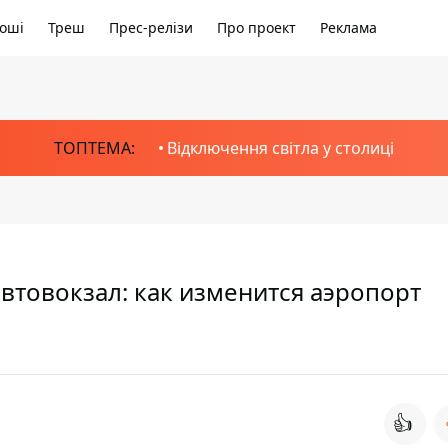
оші
Треш
Прес-релізи
Про проект
Реклама
ТОПТЕМА:
Відключення світла у столиці
автовокзал: как изменится аэропорт
👍