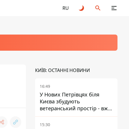
RU
КИЇВ: ОСТАННІ НОВИНИ
16:49
У Нових Петрівцях біля
Києва збудують
ветеранський простір - вже
знайшли проєктанта
15:30