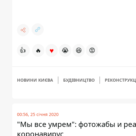
♥
👍
🔥
😭
😆
😡
НОВИНИ КИЄВА
БУДІВНИЦТВО
РЕКОНСТРУК
00:56, 25 січня 2020
"Мы все умрем": фотожабы и ре
коронавирус