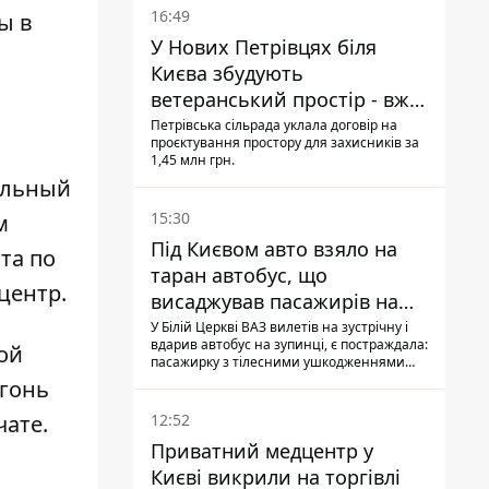
16:49
ы в
У Нових Петрівцях біля
Києва збудують
ветеранський простір - вже
знайшли проєктанта
Петрівська сільрада уклала договір на
проєктування простору для захисників за
1,45 млн грн.
ральный
15:30
м
Під Києвом авто взяло на
та по
таран автобус, що
центр.
висаджував пасажирів на
зупинці - пасажирка в
У Білій Церкві ВАЗ вилетів на зустрічну і
вдарив автобус на зупинці, є постраждала:
ой
лікарні
пасажирку з тілесними ушкодженнями
забрали на "швидкій" до лікарні
огонь
12:52
чате.
Приватний медцентр у
Києві викрили на торгівлі