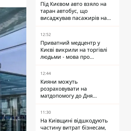
Під Києвом авто взяло на
таран автобус, що
висаджував пасажирів на
зупинці - пасажирка в
лікарні
12:52
Приватний медцентр у
Києві викрили на торгівлі
людьми - мова про
сурогатне материнство
12:44
Кияни можуть
розраховувати на
матдопомогу до Дня
незалежності - кому її
дадуть
11:30
На Київщині відшкодують
частину витрат бізнесам,