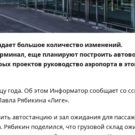
жидает большое количество изменений.
ерминал, еще планируют построить автов
орых проектов руководство аэропорта в это
цу года. Об этом
Информатор
сообщает со с
 Павла Рябикина
«Лиге»
.
оить автостанцию и зал ожидания для пасса
 Рябикин поделился, что грузовой склад ож