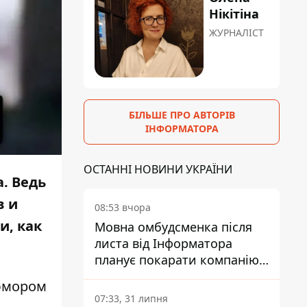
Нікітіна
ЖУРНАЛІСТ
БІЛЬШЕ ПРО АВТОРІВ
ІНФОРМАТОРА
ОСТАННІ НОВИНИ УКРАЇНИ
. Ведь
в и
08:53 вчора
и, как
Мовна омбудсменка після
листа від Інформатора
планує покарати компанію-
підрядника ПриватБанку
 юмором
07:33, 31 липня