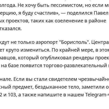
олгода. Не хочу быть пессимистом, но если м
ерцию, я буду счастлив», — поделился Павел
х проектов, таких как озеленение в районе
тказался.
ждут не только аэропорт "Борисполь". Цент
 круто измениться. По крайней мере, в это
авцов, который опубликовал рендеры проек
, на базе появится торгово-развлекательный 
анале
. Если вы стали свидетелем чрезвычайн
сный предмет, бездыханное тело, заметили 
2 и 103, а также напишите в нашем Telegram-