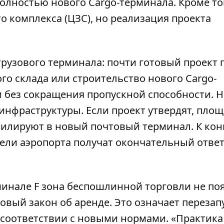
олностью нового Cargo-терминала. Кроме то
о комплекса (ЦЗС), но реализация проекта
грузового терминала: почти готовый проект 
о склада или строительство нового Cargo-
и без сокращения пропускной способности. Н
инфраструктуры. Если проект утвердят, пло
илируют в новый почтовый терминал. К кон
тели аэропорта получат окончательный ответ
минале F зона беспошлинной торговли не поя
новый закон об аренде. Это означает перезап
 соответствии с новыми нормами. «Практика