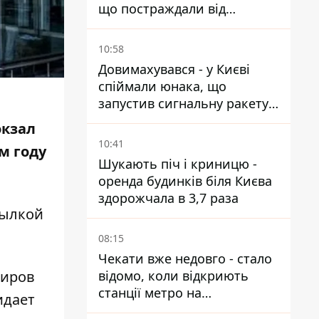
що постраждали від
прильотів ракет
10:58
Довимахувався - у Києві
спіймали юнака, що
запустив сигнальну ракету,
аби потішити дівчат
окзал
10:41
м году
Шукають піч і криницю -
оренда будинків біля Києва
здорожчала в 3,7 раза
сылкой
08:15
Чекати вже недовго - стало
відомо, коли відкриють
жиров
станції метро на
идает
Виноградарі