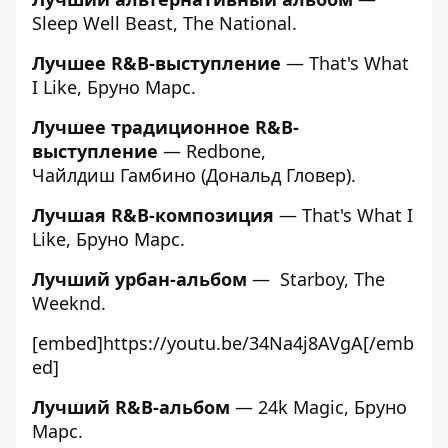
Sleep Well Beast, The National.
Лучшее R&B-выступление
— That's What
I Like, Бруно Марс.
Лучшее традиционное R&B-
выступление
— Redbone,
Чайлдиш Гамбино (Дональд Гловер).
Лучшая R&B-композиция
— That's What I
Like, Бруно Марс.
Лучший урбан-альбом
— Starboy, The
Weeknd.
[embed]https://youtu.be/34Na4j8AVgA[/emb
ed]
Лучший R&B-альбом
— 24k Magic, Бруно
Марс.