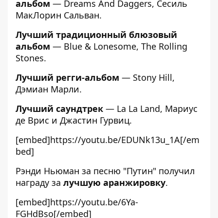
альбом
— Dreams And Daggers, Сесиль
МакЛорин Сальван.
Лучший традиционный блюзовый
альбом
— Blue & Lonesome, The Rolling
Stones.
Лучший регги-альбом
— Stony Hill,
Дэмиан Марли.
Лучший саундтрек
— La La Land, Мариус
де Врис и Джастин Гурвиц.
[embed]https://youtu.be/EDUNk13u_1A[/em
bed]
Рэнди Ньюман за песню "Путин" получил
награду за
лучшую аранжировку
.
[embed]https://youtu.be/6Ya-
FGHdBso[/embed]