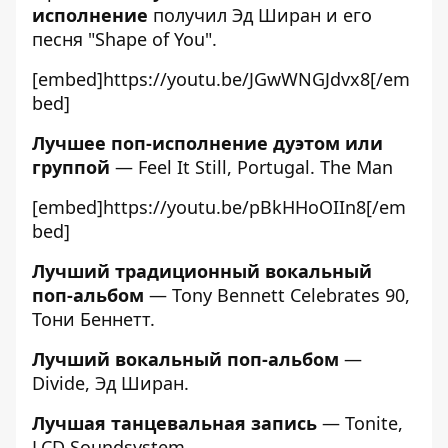
исполнение
получил Эд Ширан и его
песня "Shape of You".
[embed]https://youtu.be/JGwWNGJdvx8[/em
bed]
Лучшее поп-исполнение дуэтом или
группой
— Feel It Still, Portugal. The Man
[embed]https://youtu.be/pBkHHoOIIn8[/em
bed]
Лучший традиционный вокальный
поп-альбом
— Tony Bennett Celebrates 90,
Тони Беннетт.
Лучший вокальный поп-альбом
—
Divide, Эд Ширан.
Лучшая танцевальная запись
— Tonite,
LCD Soundsystem.