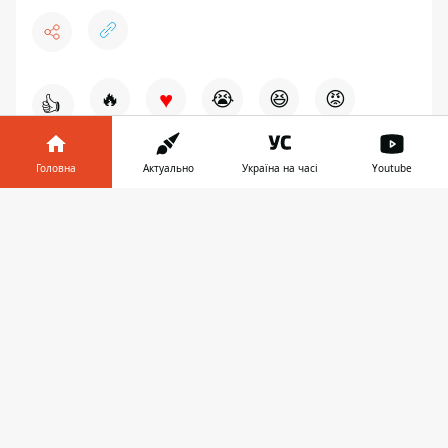
♥
🔥
😭
😆
😡
👍
Головна
Актуально
Україна на часі
Youtube
НОВИНИ КИЄВА
ЄВРОБАЧЕННЯ
Інформатор у
Завантажити
телефоні
👉
ЗАПРОПОНУВАТИ НОВИНУ
Головна