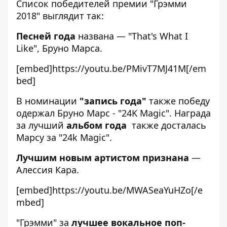
Список победителей премии "Грэмми
2018" выглядит так:
Песней года
названа — "That's What I
Like", Бруно Марса.
[embed]https://youtu.be/PMivT7MJ41M[/em
bed]
В номинации
"запись года"
также победу
одержал
Бруно Марс - "24K Magic". Награда
за лучший
альбом года
также досталась
Марсу за "24k Magic".
Лучшим новым артистом признана
—
Алессия Кара.
[embed]https://youtu.be/MWASeaYuHZo[/e
mbed]
"Грэмми" за
лучшее вокальное поп-