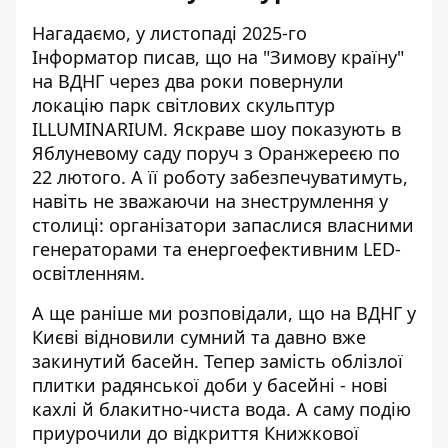
Нагадаємо, у листопаді 2025-го
Інформатор писав, що на "Зимову країну"
на ВДНГ через два роки повернули
локацію
парк світлових скульптур
ILLUMINARIUM
. Яскраве шоу показують в
Яблуневому саду поруч з Оранжереєю по
22 лютого. А її роботу забезпечуватимуть,
навіть не зважаючи на знеструмлення у
столиці: організатори запаслися власними
генераторами та енергоефективним LED-
освітленням.
А ще раніше ми розповідали, що на ВДНГ у
Києві
відновили сумний та давно вже
закинутий басейн
. Тепер замість облізлої
плитки радянської доби у басейні - нові
кахлі й блакитно-чиста вода. А саму подію
приурочили до відкриття Книжкової