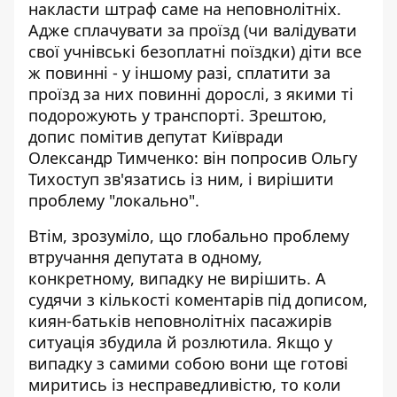
накласти штраф саме на неповнолітніх.
Адже сплачувати за проїзд (чи валідувати
свої учнівські безоплатні поїздки) діти все
ж повинні - у іншому разі, сплатити за
проїзд за них повинні дорослі, з якими ті
подорожують у транспорті. Зрештою,
допис помітив депутат Київради
Олександр Тимченко: він попросив Ольгу
Тихоступ зв'язатись із ним, і вирішити
проблему "локально".
Втім, зрозуміло, що глобально проблему
втручання депутата в одному,
конкретному, випадку не вирішить. А
судячи з кількості коментарів під дописом,
киян-батьків неповнолітніх пасажирів
ситуація збудила й розлютила. Якщо у
випадку з самими собою вони ще готові
миритись із несправедливістю, то коли