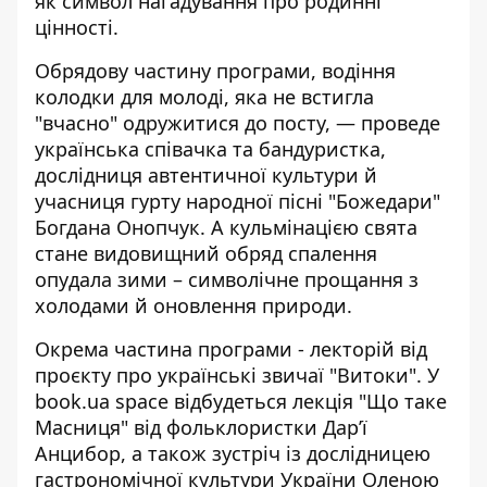
як символ нагадування про родинні
цінності.
Обрядову частину програми, водіння
колодки для молоді, яка не встигла
"вчасно" одружитися до посту, — проведе
українська співачка та бандуристка,
дослідниця автентичної культури й
учасниця гурту народної пісні "Божедари"
Богдана Онопчук. А кульмінацією свята
стане видовищний обряд спалення
опудала зими – символічне прощання з
холодами й оновлення природи.
Окрема частина програми - лекторій від
проєкту про українські звичаї "Витоки". У
book.ua space відбудеться лекція "Що таке
Масниця" від фольклористки Дар’ї
Анцибор, а також зустріч із дослідницею
гастрономічної культури України Оленою