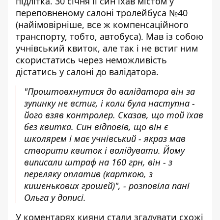
підлітка. 30 січня її син їхав містом у
переповненому салоні тролейбуса №40
(найімовірніше, все ж компенсаційного
транспорту, тобто, автобуса). Мав із собою
учнівський квиток, але так і не встиг ним
скористатись через неможливість
дістатись у салоні до валідатора.
"Проштовхнутися до валідатора він за
зупинку не встиг, і коли була наступна -
його взяв контролер. Сказав, що той їхав
без квитка. Син відповів, що він є
школярем і має учнівський - якраз мав
створити квиток і валідувати. Йому
виписали штраф на 160 грн, він - з
переляку оплатив (карткою, з
кишенькових грошей)", - розповіла пані
Ольга у дописі.
У коментарях кияни стали згадувати схожі