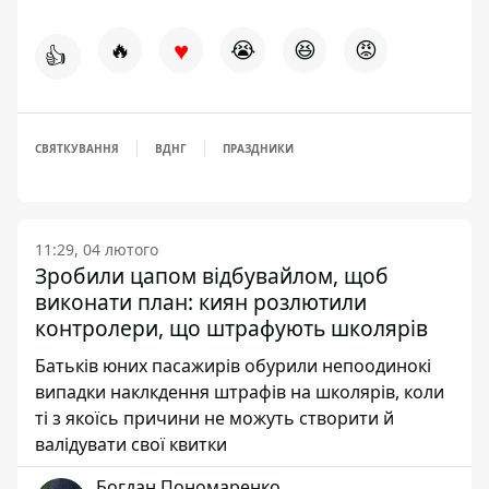
♥
🔥
😭
😆
😡
👍
СВЯТКУВАННЯ
ВДНГ
ПРАЗДНИКИ
11:29, 04 лютого
Зробили цапом відбувайлом, щоб
виконати план: киян розлютили
контролери, що штрафують школярів
Батьків юних пасажирів обурили непоодинокі
випадки наклкдення штрафів на школярів, коли
ті з якоїсь причини не можуть створити й
валідувати свої квитки
Богдан Пономаренко