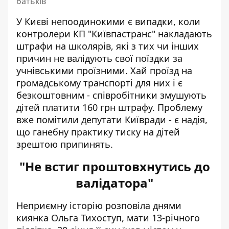
батьків
У Києві непоодинокими є випадки, коли
контролери КП "Київпастранс" накладають
штрафи на школярів, які з тих чи інших
причин не валідують свої поїздки за
учнівськими проїзними. Хай
проїзд на
громадському транспорті
для них і є
безкоштовним - співробітники змушують
дітей платити 160 грн штрафу. Проблему
вже помітили депутати Київради - є надія,
що ганебну практику тиску на дітей
зрештою припинять.
"Не встиг проштовхнутись до
валідатора"
Неприємну історію
розповіла днями
киянка Ольга Тихоступ
, мати 13-річного