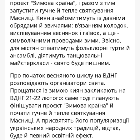
проєкт "Зимова країна", і разом з тим
запустити гучне й тепле святкування
Масниці. Киян знайомитимуть
із давніми
обрядами й звичаями
: в'язанням колодок,
виспівуванням веснянок і гаївок, а ще -
символічними проводами зими. Звісно,
для містян співатимуть фольклорні гурти й
ансамблі, діятимуть танцювальні
майстеркласи - свято буде пишним.
Про початок весняного циклу на ВДНГ
розповідають організатори свята.
Прощатися із зимою киян закликають на
ВДНГ 21-22 лютого: саме тоді планують
фінішувати проєкт "Зимова країна" й
почати гучне й тепле святкування
Масниці. А присвятять його популяризації
українських народних традицій, відтак,
буде й певний освітній ефект.