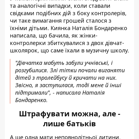
та аналогічні випадки, коли ставали
свідками подібних дій з боку контролерів,
чи таке вимагання грошей сталося з
їхніми дітьми. Киянка Наталія Бондаренко
написала, що бачила, як жінки-
контролерки збиткувалися з двох дівчат-
школярок, що саме їхали в музичну школу.
"Дівчатка мабуть забули учнівські, і
розгубилися. Злі тітки почали виганяти
дітей з тролейбусу й кричати на них.
Звісно, я заступилася, тоді мене й інші
підтримали", - написала Наталія
Бондаренко.
Штрафувати можна, але -
лише батьків
А ще одна мати неповнолітньої дитини,