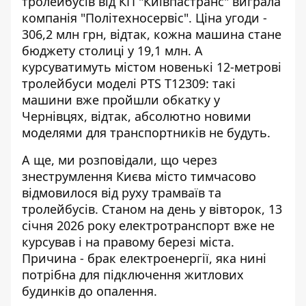
тролейбусів
від КП "Київпастранс" виграла
компанія "Політехносервіс". Ціна угоди -
306,2 млн грн, відтак, кожна машина стане
бюджету столиці у 19,1 млн. А
курсуватимуть містом новенькі 12-метрові
тролейбуси моделі PTS T12309: такі
машини вже пройшли обкатку у
Чернівцях, відтак, абсолютно новими
моделями для транспортників не будуть.
А ще, ми розповідали, що через
знеструмлення Києва місто тимчасово
відмовилося від руху трамваїв та
тролейбусів
. Станом на день у вівторок, 13
січня 2026 року електротранспорт вже не
курсував і на правому березі міста.
Причина - брак електроенергії, яка нині
потрібна для підключення житлових
будинків до опалення.