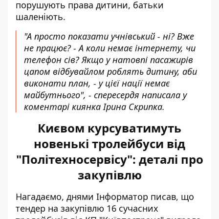
порушують права дитини, батьки
шаленіють.
"А просто показати учнівський - ні? Вже
не працює? - А коли немає інтернету, чи
телефон сів? Якщо у натовпі пасажирів
цапом відбувайлом роблять дитину, аби
виконати план, - у цієї нації немає
майбутнього", - спересердя написала у
коментарі киянка Ірина Скрипка.
Києвом курсуватимуть
новенькі тролейбуси від
"Політехносервісу": деталі про
закупівлю
Нагадаємо, днями Інформатор писав, що
тендер на закупівлю 16 сучасних