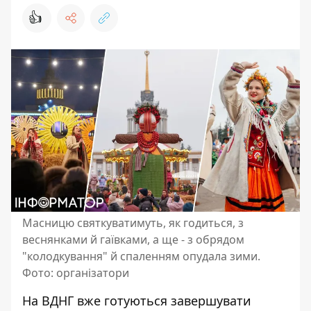
👍
Масницю святкуватимуть, як годиться, з
веснянками й гаївками, а ще - з обрядом
"колодкування" й спаленням опудала зими.
Фото: організатори
На ВДНГ вже готуються завершувати