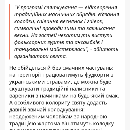
"У програмі святкування — відтворення
традиційних масничних обрядів: в’язання
колодки, співання веснянок і гаївок,
символічні проводи зими та закликання
весни. На гостей чекатимуть виступи
фольклорних гуртів та ансамблів і
танцювальні майстеркласи", - обіцяють
організатори свята.
Не обійдеться й без смачних частувань:
на території працюватимуть фудкорти з
українськими стравами, де можна буде
скуштувати традиційні налисники та
вареники з начинками на будь-який смак.
А особливого колориту святу додасть
давній звичай колодкування:
неодруженим чоловікам за народною
традицією жартома вішатимуть колодку