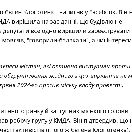
го
Євген Клопотенко написав у Facebook
. Він 
МДА вирішила на засіданні, що будівлю не
ле депутати все одно вирішили зареєструвати
 мовляв, "говорили-балакали", а чиї інтереси
ереси містян, які активно виступили проти
о обгрунтування жодного з цих варіантів не ма
ервня 2024-го просив міську владу провести
Житнього ринку й
заступник міського голови
ав робочу групу у КМДА. Він підтвердив, що 
асті активістів (і того ж Євгена Клопотенка),