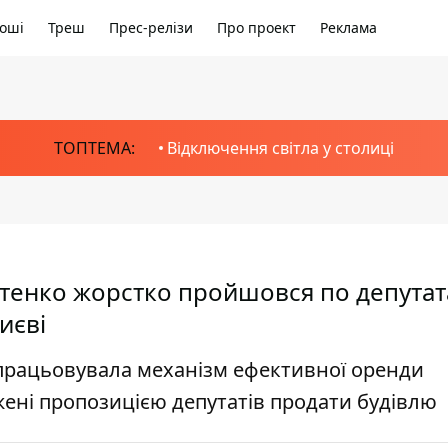
оші
Треш
Прес-релізи
Про проект
Реклама
ТОПТЕМА:
Відключення світла у столиці
тенко жорстко пройшовся по депутата
иєві
працьовувала механізм ефективної оренди
ені пропозицією депутатів продати будівлю