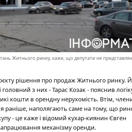
итань Житнього ринку, каже, що депутати не представля
роєкту рішення про продаж Житнього ринку. 
 головний з них - Тарас Козак -
пояснив логік
ликі кошти в орендну нерухомість. Втім, член
я раніше, наполягають саме на тому, що рин
упу - це каже і відомий кухар-киянин Євген
напрацювання механізму оренди.