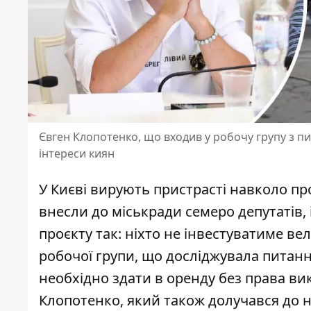
Євген Клопотенко, що входив у робочу групу з п
інтереси киян
У Києві вирують пристрасті навколо п
внесли до міськради семеро депутатів, і
проєкту так
: ніхто не інвестуватиме ве
робочої групи, що досліджувала питанн
необхідно здати в оренду без права вик
Клопотенко, який також долучався до 