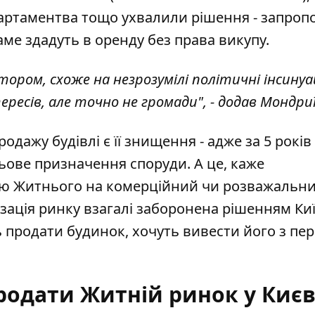
епартаментва тощо ухвалили рішення - запроп
саме здадуть в оренду без права викупу.
ром, схоже на незрозумілі політичні інсинуац
ересів, але точно не громади", - додав Мондри
дажу будівлі є її знищення - адже за 5 років 
ьове призначення споруди. А це, каже
ню Житнього на комерційний чи розважальн
тизація ринку взагалі заборонена рішенням Ки
ь продати будинок, хочуть вивести його з пер
родати Житній ринок у Києв