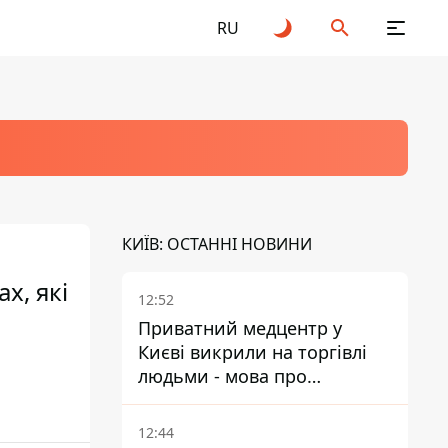
RU
КИЇВ: ОСТАННІ НОВИНИ
х, які
12:52
Приватний медцентр у
Києві викрили на торгівлі
людьми - мова про
сурогатне материнство
12:44