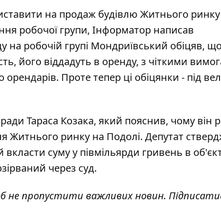
иставити на продаж будівлю Житнього ринку
ння робочої групи, Інформатор написав
у на робочій групі Мондриївський обіцяв, щ
сть, його віддадуть в оренду, з чіткими вимо
орендарів. Проте тепер ці обіцянки - під ве
вради Тараса Козака
, який пояснив, чому він 
 Житнього ринку на Подолі. Депутат стверд
 вкласти суму у півмільярди гривень в об'єкт
зірваний через суд.
об не пропустити важливих новин. Підписати