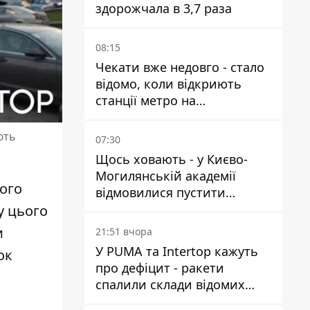
здорожчала в 3,7 раза
08:15
Чекати вже недовго - стало
відомо, коли відкриють
станції метро на
Виноградарі
ють
07:30
Щось ховають - у Києво-
Могилянській академії
Його
відмовилися пустити
комісію з охорони пам'яток
у цього
на територію
и
21:51 вчора
У PUMA та Intertop кажуть
ок
про дефіцит - ракети
спалили склади відомих
брендів