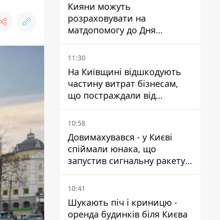
Кияни можуть
розраховувати на
матдопомогу до Дня
незалежності - кому її
дадуть
11:30
На Київщині відшкодують
частину витрат бізнесам,
що постраждали від
прильотів ракет
10:58
Довимахувався - у Києві
спіймали юнака, що
запустив сигнальну ракету,
аби потішити дівчат
10:41
Шукають піч і криницю -
оренда будинків біля Києва