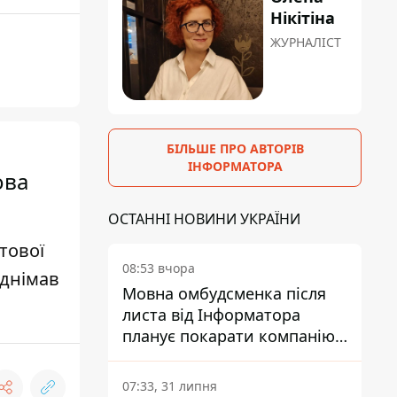
Нікітіна
ЖУРНАЛІСТ
БІЛЬШЕ ПРО АВТОРІВ
ІНФОРМАТОРА
ова
ОСТАННІ НОВИНИ УКРАЇНИ
ітової
08:53 вчора
іднімав
Мовна омбудсменка після
листа від Інформатора
планує покарати компанію-
підрядника ПриватБанку
07:33, 31 липня