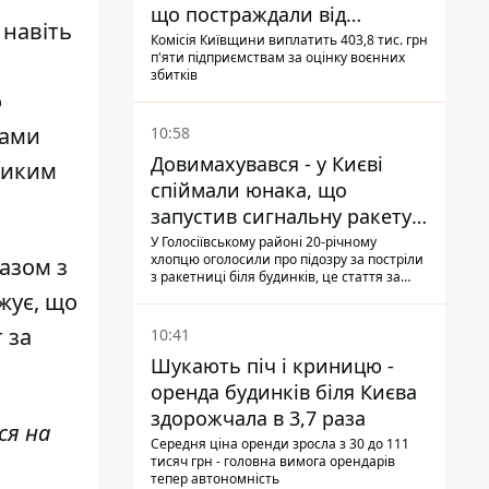
що постраждали від
навіть
прильотів ракет
Комісія Київщини виплатить 403,8 тис. грн
п'яти підприємствам за оцінку воєнних
збитків
о
гами
10:58
Довимахувався - у Києві
ликим
спіймали юнака, що
запустив сигнальну ракету,
аби потішити дівчат
У Голосіївському районі 20-річному
хлопцю оголосили про підозру за постріли
разом з
з ракетниці біля будинків, це стаття за
"хуліганку"
жує, що
 за
10:41
Шукають піч і криницю -
оренда будинків біля Києва
здорожчала в 3,7 раза
ся на
Середня ціна оренди зросла з 30 до 111
тисяч грн - головна вимога орендарів
тепер автономність