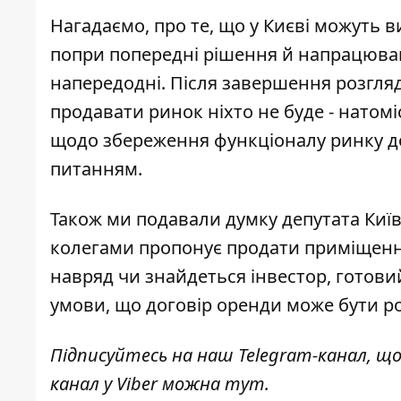
Нагадаємо, про те, що у Києві можуть
в
попри попередні рішення й напрацюва
напередодні. Після завершення розгляд
продавати ринок ніхто не буде - натомі
щодо збереження функціоналу ринку до 
питанням.
Також ми подавали
думку депутата Киї
колегами пропонує продати приміщення
навряд чи знайдеться інвестор, готовий
умови, що договір оренди може бути ро
Підписуйтесь на наш
Telegram-канал
, щ
канал у Viber можна
тут
.