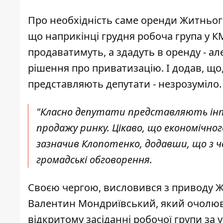
Про необхідність саме оренди Житньо
що наприкінці грудня робоча група у К
продаватимуть, а здадуть в оренду - а
рішення про приватизацію. І додав, що,
представляють депутати - незрозуміло.
"Класно депутати представляють інт
продажу ринку. Цікаво, що економічног
зазначив Клопотенко, додавши, що з ч
громадські обговорення.
Своєю чергою, висловився з приводу 
Валентин Мондриївський
, який очолюв
відкритому засіданні робочої групи за уч