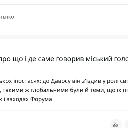
ТЕНКО
 про що і де саме говорив міський гол
ох іпостасях: до Давосу він з'їздив у ролі св
, такими ж глобальними були й теми, що їх п
х і заходах Форума
👍