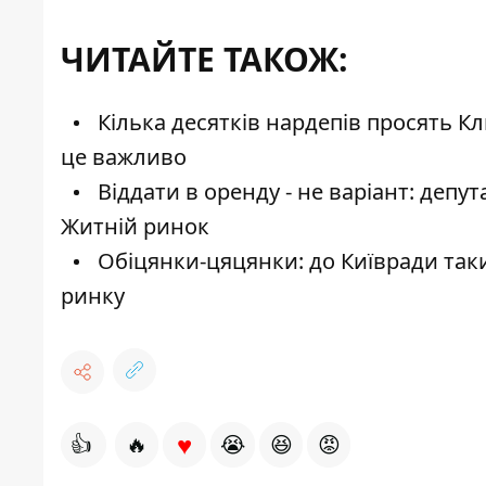
ЧИТАЙТЕ ТАКОЖ:
Кілька десятків нардепів просять К
це важливо
Віддати в оренду - не варіант: депу
Житній ринок
Обіцянки-цяцянки: до Київради так
ринку
♥
👍
🔥
😭
😆
😡