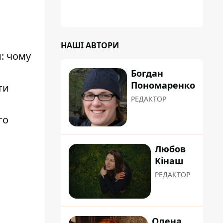
НАШІ АВТОРИ
: чому
Богдан
Пономаренко
ти
РЕДАКТОР
го
Любов
Кінаш
РЕДАКТОР
Олена