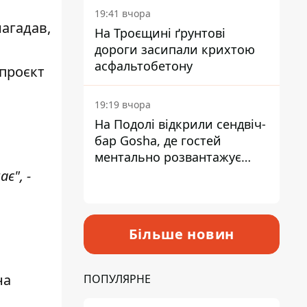
19:41 вчора
нагадав,
На Троєщині ґрунтові
дороги засипали крихтою
асфальтобетону
 проєкт
19:19 вчора
На Подолі відкрили сендвіч-
бар Gosha, де гостей
ментально розвантажує
акула
є", -
Більше новин
на
ПОПУЛЯРНЕ