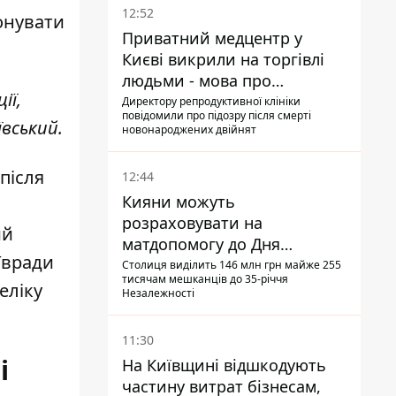
12:52
онувати
Приватний медцентр у
Києві викрили на торгівлі
людьми - мова про
ії,
сурогатне материнство
Директору репродуктивної клініки
повідомили про підозру після смерті
ївський.
новонароджених двійнят
після
12:44
Кияни можуть
розраховувати на
ий
матдопомогу до Дня
ївради
незалежності - кому її
Столиця виділить 146 млн грн майже 255
тисячам мешканців до 35-річчя
дадуть
еліку
Незалежності
11:30
і
На Київщині відшкодують
частину витрат бізнесам,