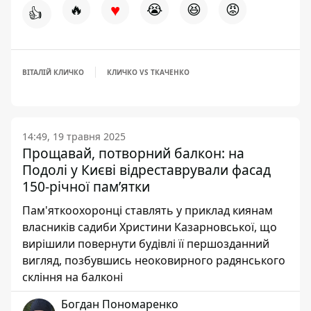
♥
🔥
😭
😆
😡
👍
ВІТАЛІЙ КЛИЧКО
КЛИЧКО VS ТКАЧЕНКО
14:49, 19 травня 2025
Прощавай, потворний балкон: на
Подолі у Києві відреставрували фасад
150-річної пам’ятки
Пам'яткоохоронці ставлять у приклад киянам
власників садиби Христини Казарновської, що
вирішили повернути будівлі її першозданний
вигляд, позбувшись неоковирного радянського
скління на балконі
Богдан Пономаренко