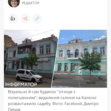
РЕДАКТОР
👍
Візуально й сам будинок "зітхнув з
полегшенням": видалення скління на балконі
розвантажило садибу. Фото: Facebook Дмитро
Перов