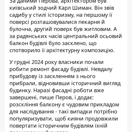
За даними Перова, архітектором був
київський зодчий Карл Шиман. Він звів
садибу у стилі історизму, на першому її
поверсі розташовувалися пекарня й
булочна, другий поверх був житловим. А
за радянських часів центральний осьовий
балкон будівлі було засклено, що
спотворило її архітектурну композицію.
У грудні 2024 року власники почали
робити ремонт фасаду будівлі. Невдалу
прибудову із заскленням з нього
прибрали, відновивши історичний вигляд
будинку. Наразі фасадні роботи вже
завершені, пише Перов, і додає:
розскління балкону є чудовим прикладом
для наслідування - такі випадки потрібно
популяризувати, щоб кияни продовжили
повертати історичним будівлям їхній