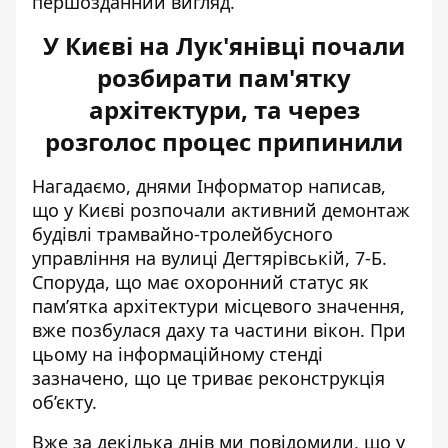
першозданний вигляд.
У Києві на Лук'янівці почали
розбирати пам'ятку
архітектури, та через
розголос процес припинили
Нагадаємо, днями Інформатор написав,
що у Києві
розпочали активний демонтаж
будівлі трамвайно-тролейбусного
управління на вулиці Дегтярівській, 7-Б.
Споруда, що має охоронний статус як
пам’ятка архітектури місцевого значення,
вже позбулася даху та частини вікон. При
цьому на інформаційному стенді
зазначено, що це триває реконструкція
об’єкту.
Вже за декілька днів ми повідомили, що у