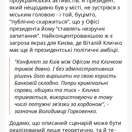
проукраїнських активістів. А президент,
який нещодавно був у місті, не зустрівся з
міським головою - і той, буцімто,
"публічно скаржиться", що у Офісі
президента йому "ставлять незручні
запитання". Найконцентрованішою ж є
загроза якраз для Києва, де Віталій Кличко
має ще й президентські політичні амбіції.
"Конфлікт за Київ між Офісом та Кличком
триває давно. І без адміністративних
рішень його вирішити на свою користь
Банковій складно. Попри кримінальні
справи, обшуки та тиск – Кличко
тримається, використовуючи в тому
числі потужні зв’язки за кордоном", -
зазначив Володимир Горковенко.
Додамо, що описаний сценарій може бути
реалізований лише теоретично, та й те -