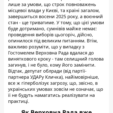
лише за умови, що строк повноважень
місцевої влади у Києві, та країні загалом,
завершиться восени 2025 року, а воєнний
стан - ще триватиме. У тому, що цієї умови
буде дотримано, сумнівів майже немає:
проведення виборів цьогоріч, дійсно,
опинилося під великим питанням. Втім,
важливо розуміти, що у випадку з
Гостомелем Верховна Рада вдалася до
виняткового кроку - там селищний голова
загинув, і не було, кому його замінити.
Відтак, депутат облради (від партії-
партнера УДАРу Кличка), найімовірніше,
все ж гіперболізує загрозу, що, звісно, в
українських умовах зовсім не означає, що
її не будуть намагатись реалізувати на
практиці.
Як Верховна Рада вже