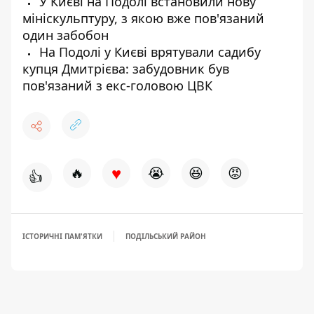
У Києві на Подолі встановили нову
мініскульптуру, з якою вже пов'язаний
один забобон
На Подолі у Києві врятували садибу
купця Дмитрієва: забудовник був
пов'язаний з екс-головою ЦВК
♥
🔥
😭
😆
😡
👍
ІСТОРИЧНІ ПАМ'ЯТКИ
ПОДІЛЬСЬКИЙ РАЙОН