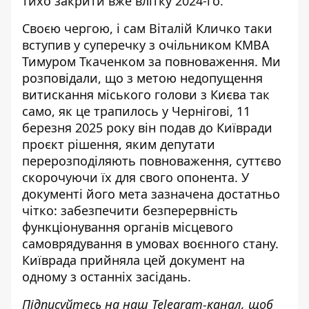
тихо закрити вже влітку 2024-го.
Своєю чергою, і сам Віталій
Кличко таки
вступив у суперечку з очільником КМВА
Тимуром Ткаченком за повноваження. Ми
розповідали, що з метою недопущення
витискання міського голови з Києва так
само, як це трапилось у Чернігові, 11
березня 2025 року він подав до Київради
проєкт рішення, яким депутати
перерозподіляють повноваження, суттєво
скорочуючи їх для свого опонента. У
документі його мета зазначена достатньо
чітко: забезпечити безперервність
функціонування органів місцевого
самоврядування в умовах воєнного стану.
Київрада прийняла цей документ на
одному з останніх засідань.
Підписуйтесь на наш
Telegram-канал
, щоб