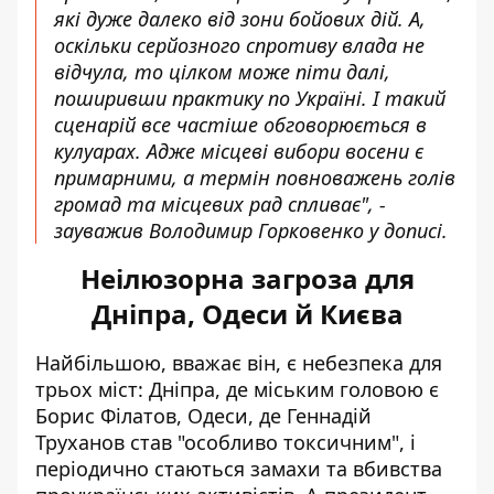
які дуже далеко від зони бойових дій. А,
оскільки серйозного спротиву влада не
відчула, то цілком може піти далі,
поширивши практику по Україні. І такий
сценарій все частіше обговорюється в
кулуарах. Адже місцеві вибори восени є
примарними, а термін повноважень голів
громад та місцевих рад спливає", -
зауважив Володимир Горковенко у дописі.
Неілюзорна загроза для
Дніпра, Одеси й Києва
Найбільшою, вважає він, є небезпека для
трьох міст: Дніпра, де міським головою є
Борис Філатов, Одеси, де Геннадій
Труханов став "особливо токсичним", і
періодично стаються замахи та вбивства