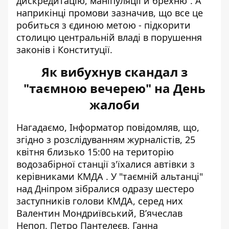
дискредитацію, маніпуляції й брехню”. А
наприкінці промови зазначив, що все це
робиться з єдиною метою - підкорити
столицю центральній владі в порушення
законів і Конституції.
Як вибухнув скандал з
"таємною вечерею" на День
жалоби
Нагадаємо, Інформатор повідомляв, що,
згідно з розслідуванням журналістів, 25
квітня близько 15:00 на територію
водозабірної станції з'їхалися
автівки з
керівниками КМДА
. У "таємній альтанці"
над Дніпром зібралися одразу шестеро
заступників голови КМДА, серед них
Валентин Мондриївський, В’ячеслав
Непоп, Петро Пантелеєв, Ганна