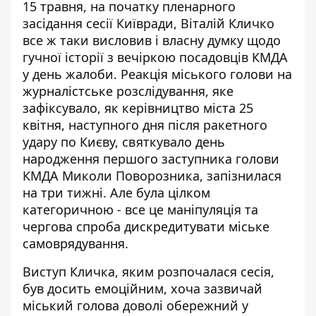
15 травня, на початку пленарного
засідання сесії Київради, Віталій Кличко
все ж таки висловив і власну думку щодо
гучної історії з вечіркою посадовців КМДА
у день жалоби. Реакція міського голови на
журналістське розслідування, яке
зафіксувало, як керівництво міста 25
квітня, наступного дня після ракетного
удару по Києву,
святкувало день
народження
першого заступника голови
КМДА Миколи Поворозника, запізнилася
на три тижні. Але була цілком
категоричною - все це маніпуляція та
чергова спроба дискредитувати міське
самоврядування.
Виступ Кличка, яким розпочалася сесія,
був досить емоційним, хоча зазвичай
міський голова доволі обережний у