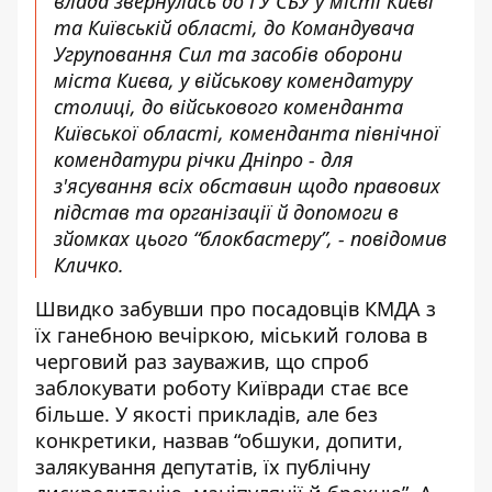
влада звернулась до ГУ СБУ у місті Києві
та Київській області, до Командувача
Угруповання Сил та засобів оборони
міста Києва, у військову комендатуру
столиці, до військового коменданта
Київської області, коменданта північної
комендатури річки Дніпро - для
з'ясування всіх обставин щодо правових
підстав та організації й допомоги в
зйомках цього “блокбастеру”, - повідомив
Кличко.
Швидко забувши про посадовців КМДА з
їх ганебною вечіркою, міський голова в
черговий раз зауважив, що спроб
заблокувати роботу Київради стає все
більше. У якості прикладів, але без
конкретики, назвав “обшуки, допити,
залякування депутатів, їх публічну