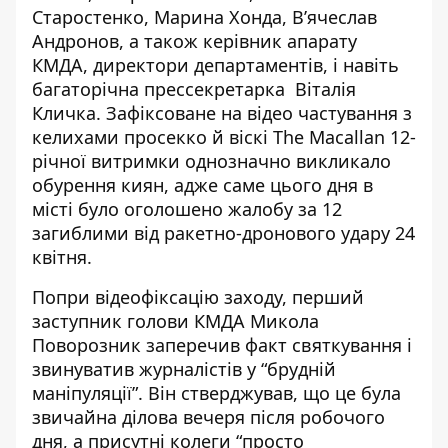
Старостенко, Марина Хонда, В’ячеслав
Андронов, а також керівник апарату
КМДА, директори департаментів, і навіть
багаторічна прессекретарка Віталія
Кличка. Зафіксоване на відео частування з
келихами просекко й віскі The Macallan 12-
річної витримки однозначно викликало
обурення киян, адже саме цього дня в
місті було оголошено жалобу за 12
загиблими від ракетно-дронового удару 24
квітня.
Попри відеофіксацію заходу, перший
заступник голови КМДА Микола
Поворозник заперечив факт святкування і
звинуватив журналістів у “брудній
маніпуляції”. Він стверджував, що це була
звичайна ділова вечеря після робочого
дня, а присутні колеги “просто