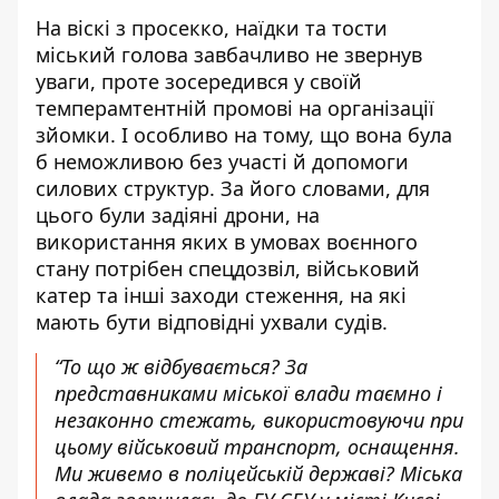
На віскі з просекко, наїдки та тости
міський голова завбачливо не звернув
уваги, проте зосередився у своїй
темперамтентній промові на організації
зйомки. І особливо на тому, що вона була
б неможливою без участі й допомоги
силових структур. За його словами, для
цього були задіяні дрони, на
використання яких в умовах воєнного
стану потрібен спецдозвіл, військовий
катер та інші заходи стеження, на які
мають бути відповідні ухвали судів.
“То що ж відбувається? За
представниками міської влади таємно і
незаконно стежать, використовуючи при
цьому військовий транспорт, оснащення.
Ми живемо в поліцейській державі? Міська