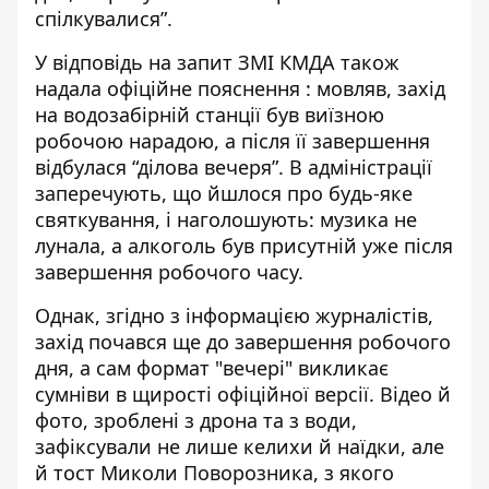
спілкувалися”.
У відповідь на запит ЗМІ КМДА також
надала офіційне пояснення
: мовляв, захід
на водозабірній станції був виїзною
робочою нарадою, а після її завершення
відбулася “ділова вечеря”. В адміністрації
заперечують, що йшлося про будь-яке
святкування, і наголошують: музика не
лунала, а алкоголь був присутній уже після
завершення робочого часу.
Однак, згідно з інформацією журналістів,
захід почався ще до завершення робочого
дня, а сам формат "вечері" викликає
сумніви в щирості офіційної версії. Відео й
фото, зроблені з дрона та з води,
зафіксували не лише келихи й наїдки, але
й тост Миколи Поворозника, з якого