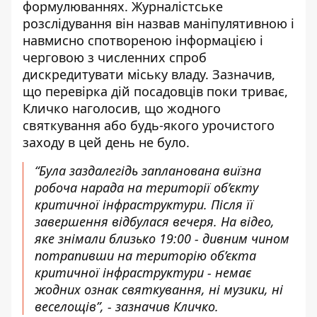
формулюваннях. Журналістське
розслідування він назвав маніпулятивною і
навмисно спотвореною інформацією і
черговою з численних спроб
дискредитувати міську владу. Зазначив,
що перевірка дій посадовців поки триває,
Кличко наголосив, що жодного
святкування або будь-якого урочистого
заходу в цей день не було.
“Була заздалегідь запланована виїзна
робоча нарада на території об’єкту
критичної інфраструктури. Після її
завершення відбулася вечеря. На відео,
яке знімали близько 19:00 - дивним чином
потрапивши на територію об’єкта
критичної інфраструктури - немає
жодних ознак святкування, ні музики, ні
веселощів”, - зазначив Кличко.