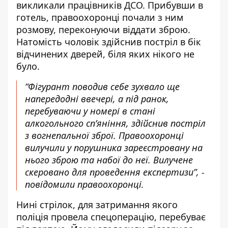
викликали працівників ДСО. Прибувши в
готель, правоохоронці почали з ним
розмову, переконуючи віддати зброю.
Натомість чоловік здійснив постріл в бік
відчинених дверей, біля яких нікого не
було.
“Фігурант поводив себе зухвало ще
напередодні ввечері, а під ранок,
перебуваючи у номері в стані
алкогольного спʼяніння, здійснив постріл
з вогнепальної зброї. Правоохоронці
вилучили у порушника зареєстровану на
нього зброю та набої до неї. Вилучене
скеровано для проведення експертизи”, -
повідомили правоохоронці.
Нині стрілок, для затримання якого
поліція провела спецоперацію, перебуває