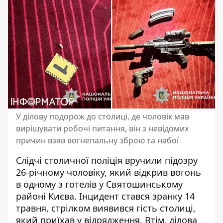
У ділову подорож до столиці, де чоловік мав
вирішувати робочі питання, він з невідомих
причин взяв вогнепальну зброю та набої
Слідчі столичної поліція вручили підозру
26-річному чоловіку, який відкрив вогонь
в одному з готелів у Святошинському
районі Києва. Інцидент
стався зранку 14
травня
, стрілком виявився гість столиці,
який приїхав у відрядження. Втім, ділова