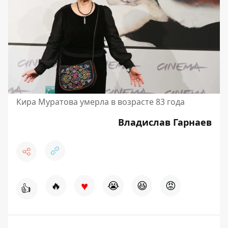
Кира Муратова умерла в возрасте 83 года
Владислав Гарнаев
♥
🔥
😭
😆
😡
👍