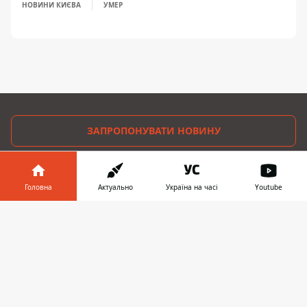
НОВИНИ КИЄВА
УМЕР
ЗАПРОПОНУВАТИ НОВИНУ
Головна
Головна
Актуально
Україна на часі
Youtube
Про проєкт
Інформатор у
Завантажити
Реклама
телефоні
👉
Про нас