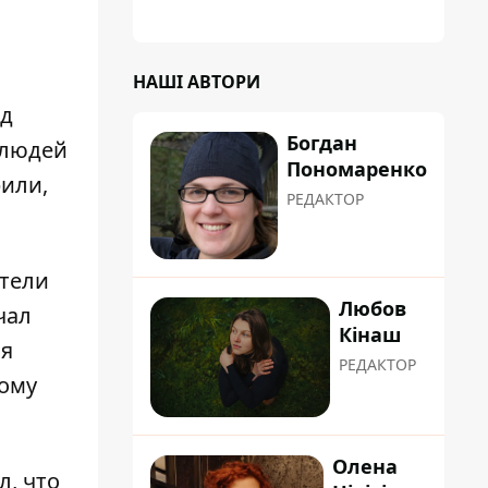
НАШІ АВТОРИ
ед
Богдан
 людей
Пономаренко
рили,
РЕДАКТОР
етели
Любов
чал
Кінаш
бя
РЕДАКТОР
тому
Олена
л, что