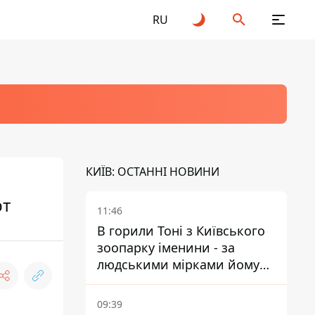
RU
КИЇВ: ОСТАННІ НОВИНИ
рт
11:46
В горили Тоні з Київського
зоопарку іменини - за
людськими мірками йому
вже понад 90 років
09:39