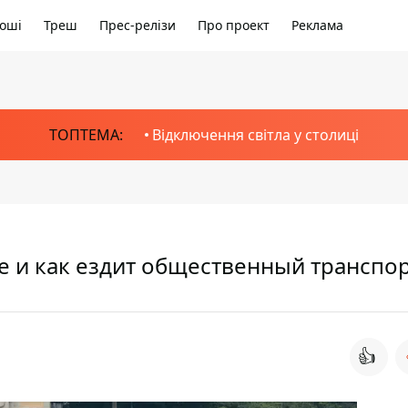
оші
Треш
Прес-релізи
Про проект
Реклама
ТОПТЕМА:
Відключення світла у столиці
е и как ездит общественный транспо
👍