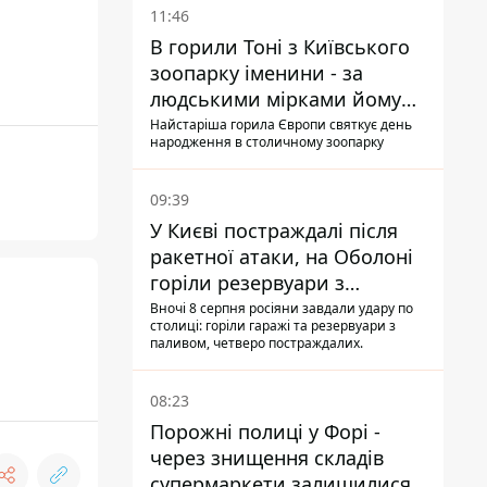
11:46
В горили Тоні з Київського
зоопарку іменини - за
людськими мірками йому
вже понад 90 років
Найстаріша горила Європи святкує день
народження в столичному зоопарку
09:39
У Києві постраждалі після
ракетної атаки, на Оболоні
горіли резервуари з
паливом
Вночі 8 серпня росіяни завдали удару по
столиці: горіли гаражі та резервуари з
паливом, четверо постраждалих.
08:23
Порожні полиці у Форі -
через знищення складів
супермаркети залишилися