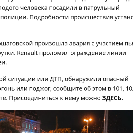
молодого человека посадили в патрульный
 полиции. Подробности происшествия устан
орщаговской произошла авария с участием пь
рутки
. Renault проломил ограждение линии
еи.
ой ситуации или ДТП, обнаружили опасный
гонь или поджог, сообщите об этом в 101, 102
ате. Присоединиться к нему можно
ЗДЕСЬ
.