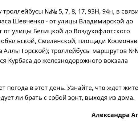
троллейбусы №№ 5, 7, 8, 17, 93Н, 94н, в связи
раса Шевченко - от улицы Владимирской до
т от улицы Белицкой до Воздухофлотского
ернобыльской, Смелянской, площади Космонав
ка Аллы Горской); троллейбусы маршрутов №
еся Курбаса до железнодорожного вокзала
ет погода в этот день
. Узнайте, что ждет жит
едует ли брать с собой зонт, выходя из дома.
Александра А