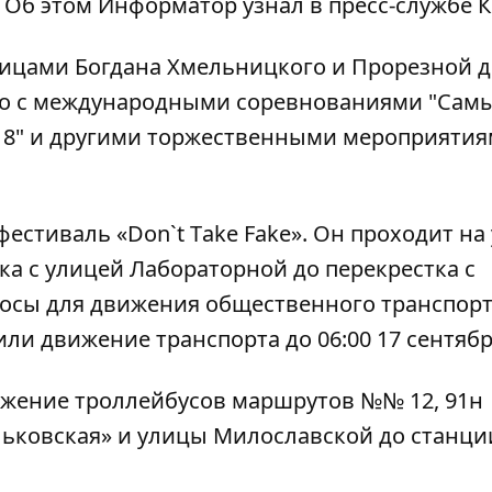
. Об этом
Информатор
узнал в пресс-службе К
улицами Богдана Хмельницкого и Прорезной д
ано с международными соревнованиями "Сам
18" и другими торжественными мероприяти
фестиваль «Don`t Тake Fake»
. Он проходит на
ка с улицей Лабораторной до перекрестка с
осы для движения общественного транспорта
или движение транспорта до 06:00 17 сентябр
вижение троллейбусов маршрутов №№ 12, 91н
льковская» и улицы Милославской до станци