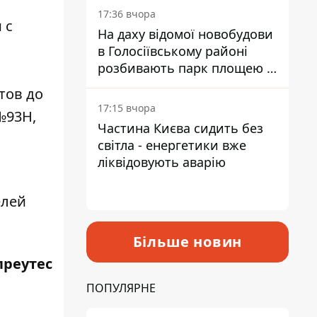
17:36 вчора
 с
На даху відомої новобудови
в Голосіївському районі
розбивають парк площею в
гектар
тов до
17:15 вчора
№93Н,
Частина Києва сидить без
світла - енергетики вже
ліквідовують аварію
елей
Більше новин
преутес
ПОПУЛЯРНЕ