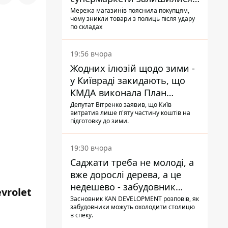
без асортименту
Мережа магазинів пояснила покупцям,
чому зникли товари з полиць після удару
по складах
19:56 вчора
Жодних ілюзій щодо зими -
у Київраді закидають, що
КМДА виконала План
стійкості на 20%
Депутат Вітренко заявив, що Київ
витратив лише п'яту частину коштів на
підготовку до зими.
19:30 вчора
Саджати треба не молоді, а
вже дорослі дерева, а це
недешево - забудовник
vrolet
Ніконов
Засновник KAN DEVELOPMENT розповів, як
забудовники можуть охолодити столицю
в спеку.