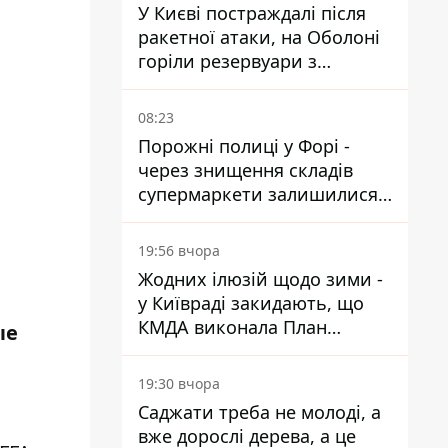
У Києві постраждалі після
ракетної атаки, на Оболоні
горіли резервуари з
паливом
08:23
Порожні полиці у Форі -
через знищення складів
супермаркети залишилися
без асортименту
19:56 вчора
Жодних ілюзій щодо зими -
у Київраді закидають, що
КМДА виконала План
ые
стійкості на 20%
19:30 вчора
Саджати треба не молоді, а
вже дорослі дерева, а це