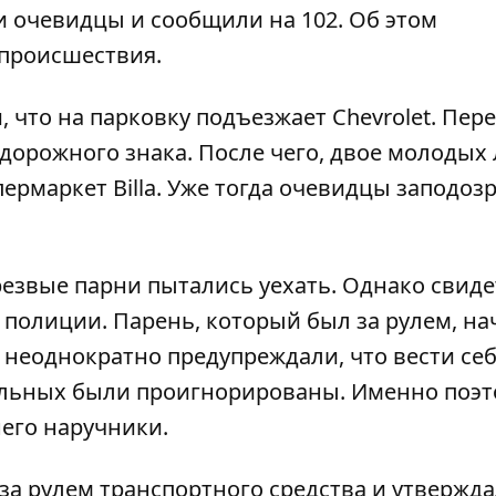
 очевидцы и сообщили на 102. Об этом
 происшествия.
, что на парковку подъезжает Chevrolet. Пер
дорожного знака. После чего, двое молодых
рмаркет Billa. Уже тогда очевидцы заподоз
езвые парни пытались уехать. Однако свид
полиции. Парень, который был за рулем, на
 неоднократно предупреждали, что вести се
рульных были проигнорированы. Именно поэ
его наручники.
 за рулем транспортного средства и утвержда