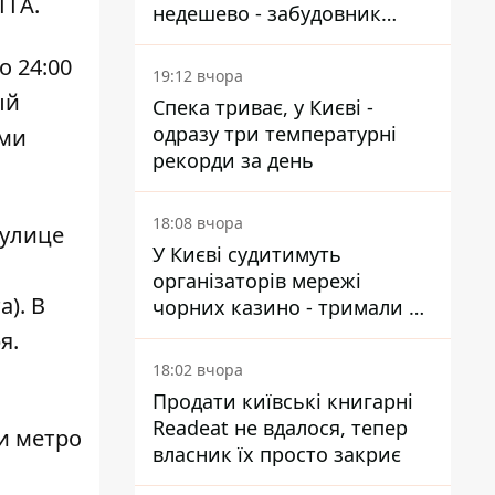
ГГА.
недешево - забудовник
Ніконов
о 24:00
19:12 вчора
ый
Спека триває, у Києві -
одразу три температурні
ями
рекорди за день
18:08 вчора
 улице
У Києві судитимуть
організаторів мережі
). В
чорних казино - тримали 39
закладів
я.
18:02 вчора
Продати київські книгарні
Readeat не вдалося, тепер
и метро
власник їх просто закриє