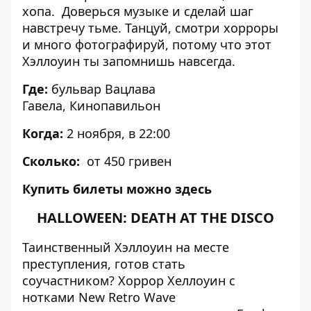
хопа.
Доверься музыке и сделай шаг
навстречу тьме. Танцуй, смотри хорроры
и много фотографируй, потому что этот
Хэллоуин ты запомнишь навсегда.
Где:
бульвар Вацлава
Гавела,
Кинопавильон
Когда:
2 ноября, в 22:00
Сколько:
от 450 гривен
Купить билеты можно
здесь
H
ALLOWEEN: DEATH AT THE DISCO
Таинственный Хэллоуин на месте
преступления, готов стать
соучастником? Хоррор Хеллоуин с
нотками New Retro Wave