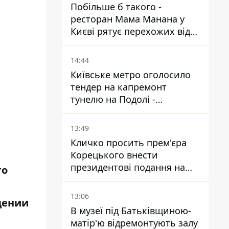
Побільше б такого -
ресторан Мама Манана у
Києві рятує перехожих від
спеки
14:44
Київське метро оголосило
тендер на капремонт
тунелю на Подолі -
триватиме майже два роки
13:49
Кличко просить прем'єра
Корецького внести
президентові подання на
го
звільнення володаря
Троєщини Бахматова
13:06
дении
В музеї під Батьківщиною-
матір'ю відремонтують залу