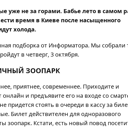
е уже не за горами. Бабье лето в самом р
вести время в Киеве после насыщенного
идут холода.
нная подборка от
Информатора
. Мы собрали
ойдут в четверг, 3 октября.
ИЧНЫЙ ЗООПАРК
тнее, приятнее, современнее. Приходите и
т онлайн и предъявите его на входе со смар
не придется стоять в очереди в кассу за биле
е. Билет действителен для одноразового
ы зоопарк. Кстати, есть новый повод посети