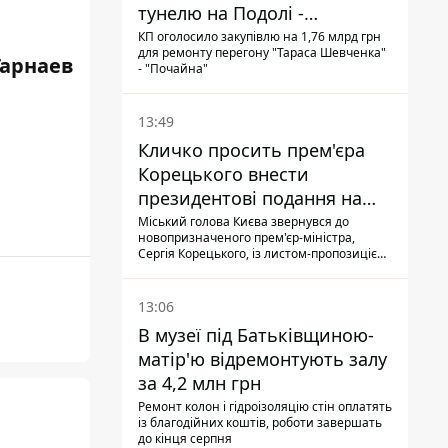
тунелю на Подолі -
триватиме майже два роки
КП оголосило закупівлю на 1,76 млрд грн
для ремонту перегону "Тараса Шевченка"
Гарнаев
- "Почайна"
13:49
Кличко просить прем'єра
Корецького внести
президентові подання на
звільнення володаря
Міський голова Києва звернувся до
новопризначеного прем'єр-міністра,
Троєщини Бахматова
Сергія Корецького, із листом-пропозицією
щодо звільнення голови Деснянської РДА
Максима Бахматова
13:06
В музеї під Батьківщиною-
матір'ю відремонтують залу
за 4,2 млн грн
Ремонт колон і гідроізоляцію стін оплатять
із благодійних коштів, роботи завершать
до кінця серпня