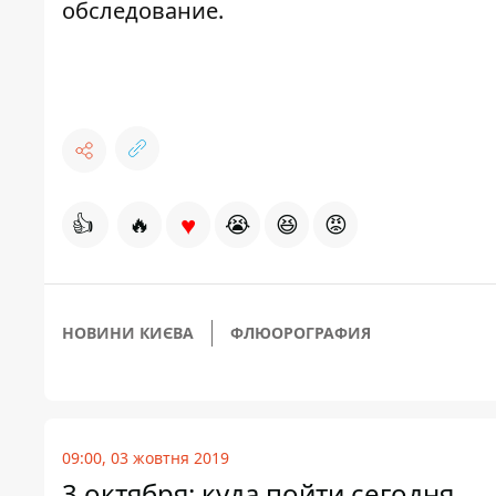
обследование.
♥
👍
🔥
😭
😆
😡
НОВИНИ КИЄВА
ФЛЮОРОГРАФИЯ
09:00, 03 жовтня 2019
3 октября: куда пойти сегодня