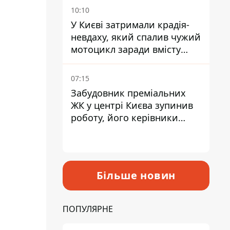
10:10
У Києві затримали крадія-
невдаху, який спалив чужий
мотоцикл заради вмісту
багажника
07:15
Забудовник преміальних
ЖК у центрі Києва зупинив
роботу, його керівники
втекли з України - Bihus.info
Більше новин
ПОПУЛЯРНЕ