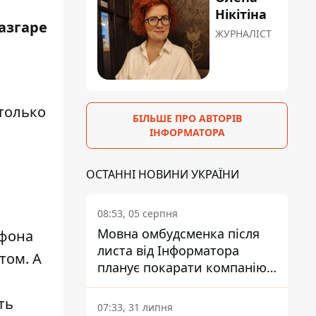
Нікітіна
азгаре
ЖУРНАЛІСТ
 только
БІЛЬШЕ ПРО АВТОРІВ
ІНФОРМАТОРА
ОСТАННІ НОВИНИ УКРАЇНИ
08:53, 05 серпня
Мовна омбудсменка після
тфона
листа від Інформатора
том. А
планує покарати компанію-
підрядника ПриватБанку
ть
07:33, 31 липня