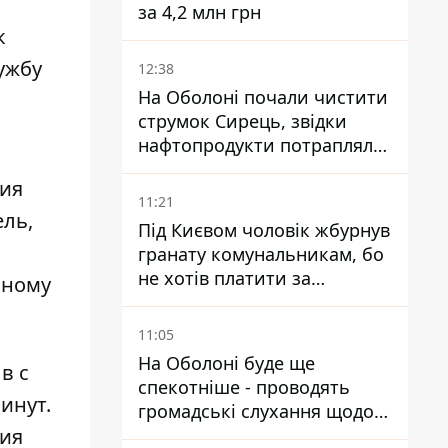
за 4,2 млн грн
к
ужбу
12:38
На Оболоні почали чистити
струмок Сирець, звідки
нафтопродукти потрапляли
до озер
ния
11:21
ель,
Під Києвом чоловік жбурнув
гранату комунальникам, бо
не хотів платити за
йному
квитанціями
11:05
На Оболоні буде ще
в с
спекотніше - проводять
минут.
громадські слухання щодо
ния
храму УГКЦ на Північній