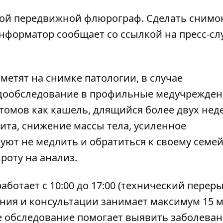
вой передвижной флюрограф. Сделать снимо
нформатор
сообщает со ссылкой на пресс-сл
метят на снимке патологии, в случае
 дообследование в профильные медучрежде
томов как кашель, длящийся более двух нед
ита, снижение массы тела, усиленное
уют не медлить и обратиться к своему семе
кроту на анализ.
тает с 10:00 до 17:00 (технический переры
вания и консультации занимает максимум 15 
е обследование помогает выявить заболева