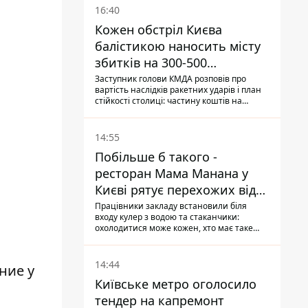
16:40
Кожен обстріл Києва
балістикою наносить місту
збитків на 300-500
мільйонів - Петро
Заступник голови КМДА розповів про
вартість наслідків ракетних ударів і план
Пантелеєв
стійкості столиці: частину коштів на
підготовку до зими місто ще не знайшло,
а кожен обстріл вимиває з казни міста ще
більше коштів
14:55
Побільше б такого -
ресторан Мама Манана у
Києві рятує перехожих від
спеки
Працівники закладу встановили біля
входу кулер з водою та стаканчики:
охолодитися може кожен, хто має таке
бажання
14:44
ние у
Київське метро оголосило
тендер на капремонт