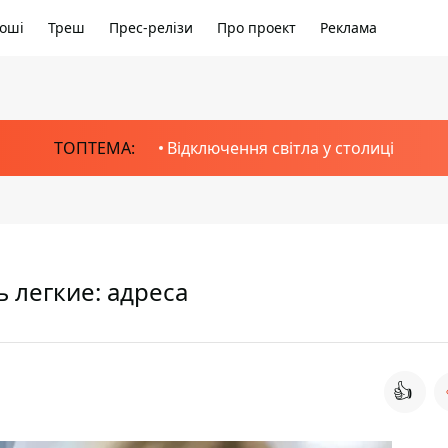
оші
Треш
Прес-релізи
Про проект
Реклама
ТОПТЕМА:
Відключення світла у столиці
 легкие: адреса
👍