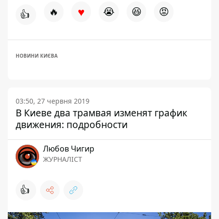
♥
🔥
😭
😆
😡
👍
НОВИНИ КИЄВА
03:50, 27 червня 2019
В Киеве два трамвая изменят график
движения: подробности
Любов Чигир
ЖУРНАЛІСТ
👍