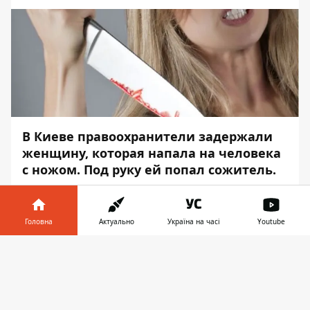
В Киеве правоохранители задержали
женщину, которая напала на человека
с ножом. Под руку ей попал сожитель.
Поножовщина случилась на улице
Шептицкого. В полицию об инциденте
Головна
Актуально
Україна на часі
Youtube
сообщили врачи, которые
госпитализировали 61-летнего мужчину с
Інформатор у
Завантажити
ножевым ранением грудной клетки. Об
телефоні
👉
этом
Информатор
сообщает со ссылкой на
пресс-службу полиции Киева.