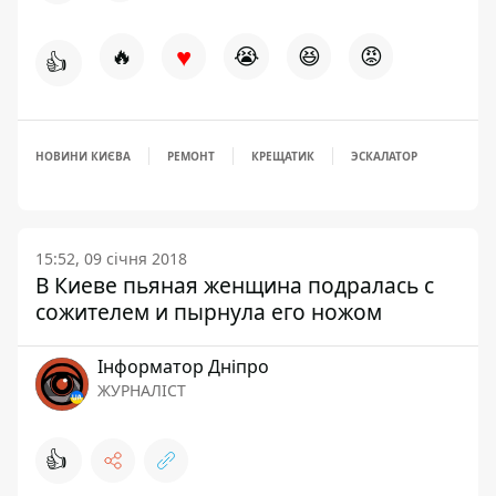
♥
🔥
😭
😆
😡
👍
НОВИНИ КИЄВА
РЕМОНТ
КРЕЩАТИК
ЭСКАЛАТОР
15:52, 09 січня 2018
В Киеве пьяная женщина подралась с
сожителем и пырнула его ножом
Інформатор Дніпро
ЖУРНАЛІСТ
👍