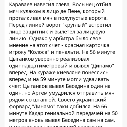
Караваев навесил слева, Волынец отбил
мяч кулаком в лицо де Пене, который
проталкивал мяч в полупустые ворота.
Перед линией ворот "круглый" встретил
лицо защитник и вылетел за лицевую
линию. Однако у арбитра было свое
мнение на этот счет - красная карточка
игроку "Колоса" и пенальти. На 56 минуте
Цыганков уверенно реализовал
одиннадцатиметровый и вывел "Динамо"
вперед. На кураже киевляне понеслись
вперед и на 59 минуте могли удваивать
счет: Цыганков вывел Беседина один на
один, но Артем умудрился отправить мяч
рядом со штангой. Своего украинский
форвард "Динамо" таки добился. На 66
минуте Кадар гениальной передачей на 50
метров вновь вывел Беседина сам на сам,
и на этот раз нападающий своего не