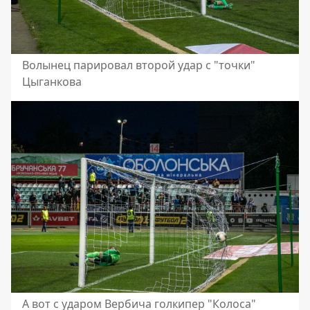
Волынец парировал второй удар с "точки"
Цыганкова
А вот с ударом Вербича голкипер "Колоса"