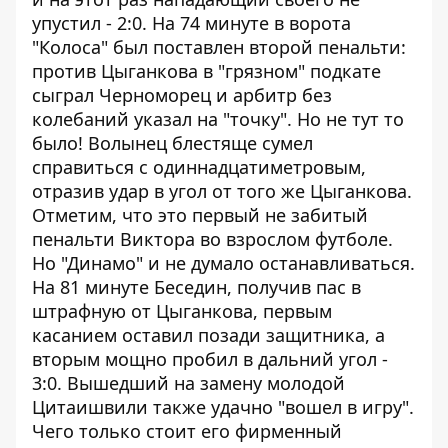
упустил - 2:0. На 74 минуте в ворота
"Колоса" был поставлен второй пенальти:
против Цыганкова в "грязном" подкате
сыграл Черноморец и арбитр без
колебаний указал на "точку". Но не тут то
было! Волынец блестяще сумел
справиться с одиннадцатиметровым,
отразив удар в угол от того же Цыганкова.
Отметим, что это первый не забитый
пенальти Виктора во взрослом футболе.
Но "Динамо" и не думало останавливаться.
На 81 минуте Беседин, получив пас в
штрафную от Цыганкова, первым
касанием оставил позади защитника, а
вторым мощно пробил в дальний угол -
3:0. Вышедший на замену молодой
Цитаишвили также удачно "вошел в игру".
Чего только стоит его фирменный