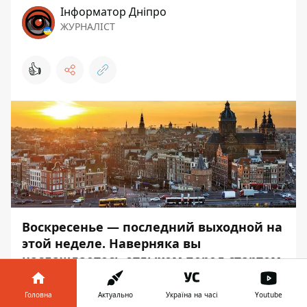
Інформатор Дніпро
ЖУРНАЛІСТ
👍
Воскресенье — последний выходной на
этой неделе. Наверняка вы
наслаждаетесь отдыхом перед стартом
трудовой недели и не следите за
потоком событий. Перед сном лучше
Головна
Актуально
Україна на часі
Youtube