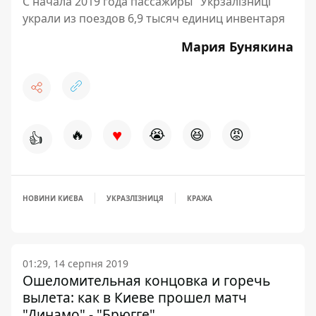
С начала 2019 года пассажиры "Укрзалізниці"
украли из поездов 6,9 тысяч единиц инвентаря
Мария Бунякина
♥
🔥
😭
😆
😡
👍
НОВИНИ КИЄВА
УКРАЗЛІЗНИЦЯ
КРАЖА
01:29, 14 серпня 2019
Ошеломительная концовка и горечь
вылета: как в Киеве прошел матч
"Динамо" - "Брюгге"