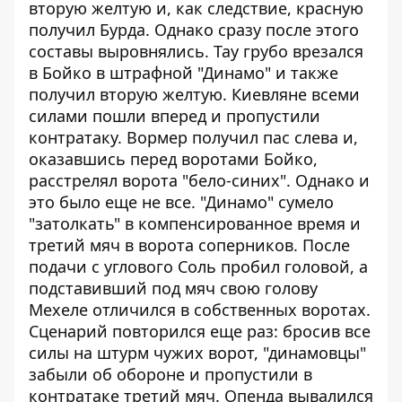
вторую желтую и, как следствие, красную
получил Бурда. Однако сразу после этого
составы выровнялись. Тау грубо врезался
в Бойко в штрафной "Динамо" и также
получил вторую желтую. Киевляне всеми
силами пошли вперед и пропустили
контратаку. Вормер получил пас слева и,
оказавшись перед воротами Бойко,
расстрелял ворота "бело-синих". Однако и
это было еще не все. "Динамо" сумело
"затолкать" в компенсированное время и
третий мяч в ворота соперников. После
подачи с углового Соль пробил головой, а
подставивший под мяч свою голову
Мехеле отличился в собственных воротах.
Сценарий повторился еще раз: бросив все
силы на штурм чужих ворот, "динамовцы"
забыли об обороне и пропустили в
контратаке третий мяч. Опенда вывалился