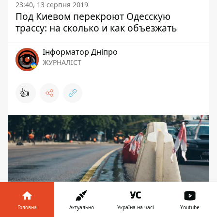
23:40, 13 серпня 2019
Под Киевом перекроют Одесскую
трассу: на сколько и как объезжать
Інформатор Дніпро
ЖУРНАЛІСТ
👍
В ночь на 14 августа под Киевом будет
Головна
Актуально
Україна на часі
Youtube
перекрыта трасса М-05 Киев-Одесса.