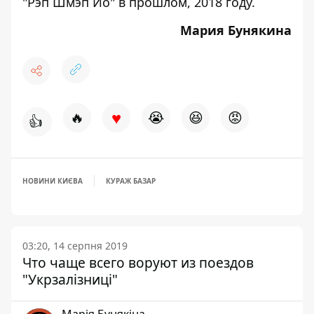
"Рэп Шмэп Йо"
в прошлом, 2018 году.
Мария Бунякина
♥
🔥
😭
😆
😡
👍
НОВИНИ КИЄВА
КУРАЖ БАЗАР
03:20, 14 серпня 2019
Что чаще всего воруют из поездов
"Укрзалізниці"