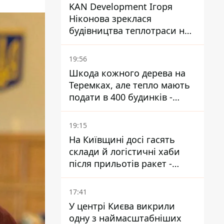
KAN Development Ігоря
Ніконова зреклася
будівництва теплотраси на
Теремках
19:56
Шкода кожного дерева на
Теремках, але тепло мають
подати в 400 будинків -
депутатка Київради
19:15
На Київщині досі гасять
склади й логістичні хаби
після прильотів ракет -
ДСНС
17:41
У центрі Києва викрили
одну з наймасштабніших