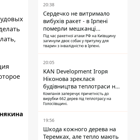
20:38
Сердечко не витримало
рудовых
вибухів ракет - в Ірпені
померли мешканці
 делать
притулку для собак з
Під час ракетної атаки РФ на Київщину
лать,
загинули двоє собак у притулку для
інвалідністю
тварин з інвалідністю в Ірпені.
20:05
ция
KAN Development Ігоря
оторое
Ніконова зреклася
будівництва теплотраси на
Теремках
Компанія заперечує причетність до
вирубки 662 дерев під теплотрасу на
Голосіївщині.
някина
19:56
Шкода кожного дерева на
Теремках, але тепло мають