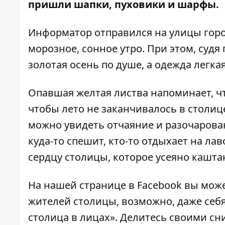
пришли шапки, пуховики и шарфы.
Информатор
отправился на улицы горо
морозное, сонное утро. При этом, суд
золотая осень по душе, а одежда легка
Опавшая желтая листва напоминает, чт
чтобы лето не заканчивалось в столиц
можно увидеть отчаяние и разочаровани
куда-то спешит, кто-то отдыхает на ла
сердцу столицы, которое усеяно кашта
На нашей странице в
Facebook
вы може
жителей столицы, возможно, даже себ
столица в лицах»
. Делитесь своими сн