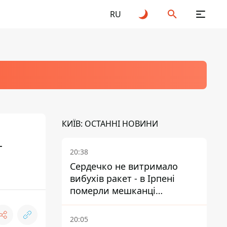
RU
КИЇВ: ОСТАННІ НОВИНИ
т
20:38
Сердечко не витримало
вибухів ракет - в Ірпені
померли мешканці
притулку для собак з
інвалідністю
20:05