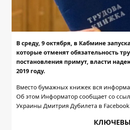
В среду, 9 октября, в Кабмине запус
которые отменят обязательность
тр
постановления примут, власти наде
2019 году.
Вместо бумажных книжек вся информац
Об этом
Информатор
сообщает со ссыл
Украины Дмитрия Дубилета в
Facebook
КЛЮЧЕВЫ