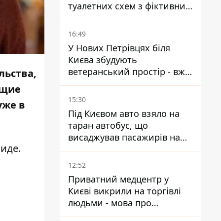
туалетних схем з фіктивним
будинком
16:49
У Нових Петрівцях біля
Києва збудують
ветеранський простір - вже
льства,
знайшли проєктанта
ющие
15:30
уже в
Під Києвом авто взяло на
таран автобус, що
висаджував пасажирів на
иде.
зупинці - пасажирка в
лікарні
12:52
Приватний медцентр у
Києві викрили на торгівлі
людьми - мова про
сурогатне материнство