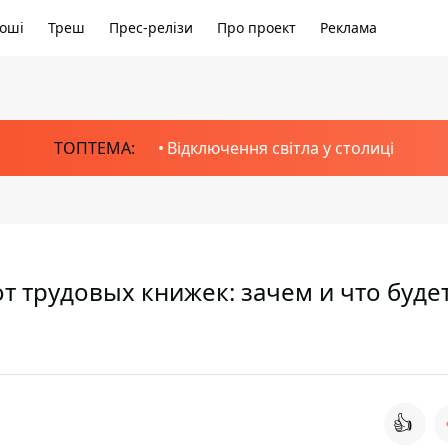
оші
Треш
Прес-релізи
Про проект
Реклама
ТОПТЕМА:
Відключення світла у столиці
т трудовых книжек: зачем и что буде
👍