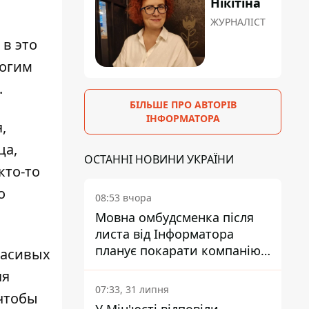
Нікітіна
ЖУРНАЛІСТ
в это
ногим
.
БІЛЬШЕ ПРО АВТОРІВ
ІНФОРМАТОРА
,
ца,
ОСТАННІ НОВИНИ УКРАЇНИ
кто-то
о
08:53 вчора
Мовна омбудсменка після
листа від Інформатора
планує покарати компанію-
расивых
підрядника ПриватБанку
яя
07:33, 31 липня
 чтобы