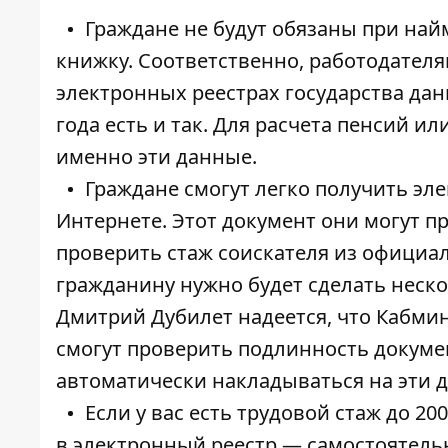
Граждане не будут обязаны при най
книжку. Соответственно, работодателя
электронных реестрах государства дан
года есть и так. Для расчета пенсий 
именно эти данные.
Граждане смогут легко получить эл
Интернете. Этот документ они могут п
проверить стаж соискателя из официал
гражданину нужно будет сделать неско
Дмитрий Дубилет надеется, что Кабмин
смогут проверить подлинность докуме
автоматически накладываться на эти 
Если у вас есть трудовой стаж до 2
в электронный реестр — самостоятельн