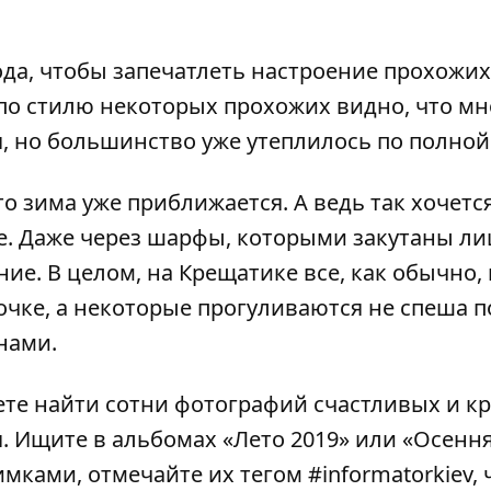
да, чтобы запечатлеть настроение прохожих 
я по стилю некоторых прохожих видно, что м
я, но большинство уже утеплилось по полной
о зима уже приближается. А ведь так хочется
е. Даже через шарфы, которыми закутаны ли
е. В целом, на Крещатике все, как обычно, 
вочке, а некоторые прогуливаются не спеша п
нами.
те найти сотни фотографий счастливых и к
я. Ищите в альбомах
«Лето 2019»
или
«Осенн
имками, отмечайте их тегом
#informatorkiev
,