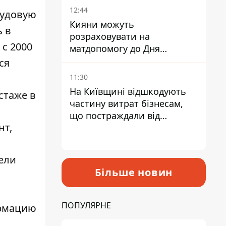
12:44
рудовую
Кияни можуть
ь в
розраховувати на
с 2000
матдопомогу до Дня
незалежності - кому її
ся
дадуть
11:30
На Київщині відшкодують
стаже в
частину витрат бізнесам,
що постраждали від
нт,
прильотів ракет
тели
Більше новин
ПОПУЛЯРНЕ
ормацию