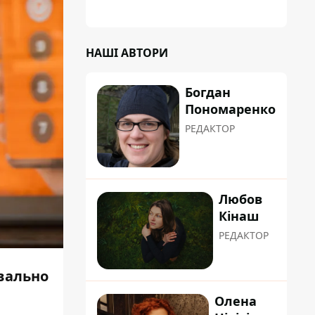
планували пізніше отримати "в
обслуговування" земельну ділянку
НАШІ АВТОРИ
Богдан
Пономаренко
РЕДАКТОР
Любов
Кінаш
РЕДАКТОР
квально
Олена