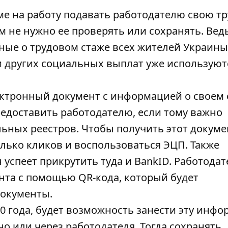
ме на работу подавать работодателю свою т
м не нужно ее проверять или сохранять. Вед
ные о трудовом стаже всех жителей Украины 
или других социальных выплат уже используют
ектронный документ с информацией о своем 
редоставить работодателю, если тому важно
ьных реестров. Чтобы получить этот докуме
лько кликов и воспользоваться ЭЦП. Также
 успеет прикрутить туда и BankID. Работода
нта с помощью QR-кода, который будет
документы.
000 года, будет возможность занести эту инф
о или через работодателя. Тогда сохранять