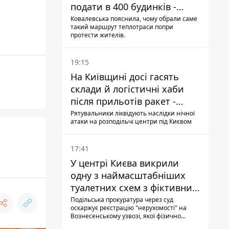
подати в 400 будинків -
депутатка Київради
Ковалевська пояснила, чому обрали саме
такий маршрут теплотраси попри
протести жителів.
19:15
На Київщині досі гасять
склади й логістичні хаби
після прильотів ракет -
ДСНС
Рятувальники ліквідують наслідки нічної
атаки на розподільчі центри під Києвом
17:41
У центрі Києва викрили
одну з наймасштабніших
туалетних схем з фіктивним
будинком
Подільська прокуратура через суд
оскаржує реєстрацію "нерухомості" на
Вознесенському узвозі, якої фізично
ніколи не існувало: під неї, ймовірно,