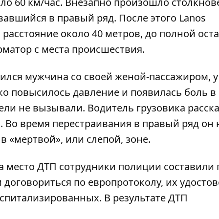
ло 60 км/час. Внезапно произошло столкнов
вавшийся в правый ряд. После этого Lanos
 расстояние около 40 метров, до полной ост
рматор
с места происшествия.
ился мужчина со своей женой-пассажиром, у
ко повысилось давление и появилась боль в
ли не вызывали. Водитель грузовика расска
с. Во время перестраивания в правый ряд он 
в «мертвой», или слепой, зоне.
 место ДТП сотрудники полиции составили 
и договориться по
европротоколу
, их удосто
оспитализированных. В результате ДТП