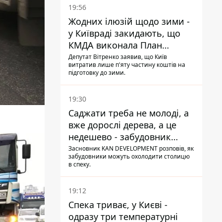
19:56
Жодних ілюзій щодо зими -
у Київраді закидають, що
КМДА виконала План
стійкості на 20%
Депутат Вітренко заявив, що Київ
витратив лише п'яту частину коштів на
підготовку до зими.
19:30
Саджати треба не молоді, а
вже дорослі дерева, а це
недешево - забудовник
Ніконов
Засновник KAN DEVELOPMENT розповів, як
забудовники можуть охолодити столицю
в спеку.
19:12
Спека триває, у Києві -
одразу три температурні