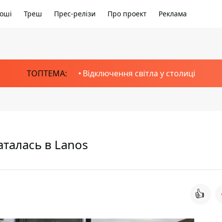
оші
Треш
Прес-релізи
Про проект
Реклама
ТОПТЕМА:
Відключення світла у столиці
талась в Lanos
👍