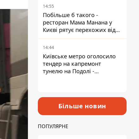
Пантелеєв
14:55
Побільше б такого -
ресторан Мама Манана у
Києві рятує перехожих від
спеки
14:44
Київське метро оголосило
тендер на капремонт
тунелю на Подолі -
триватиме майже два роки
Більше новин
ПОПУЛЯРНЕ