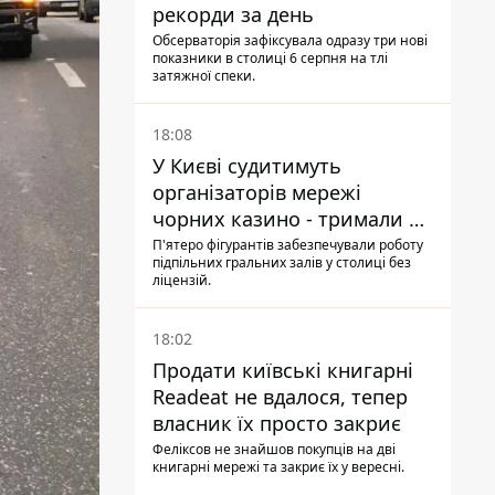
рекорди за день
Обсерваторія зафіксувала одразу три нові
показники в столиці 6 серпня на тлі
затяжної спеки.
18:08
У Києві судитимуть
організаторів мережі
чорних казино - тримали 39
закладів
П'ятеро фігурантів забезпечували роботу
підпільних гральних залів у столиці без
ліцензій.
18:02
Продати київські книгарні
Readeat не вдалося, тепер
власник їх просто закриє
Феліксов не знайшов покупців на дві
книгарні мережі та закриє їх у вересні.