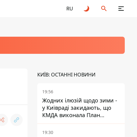
RU
КИЇВ: ОСТАННІ НОВИНИ
19:56
Жодних ілюзій щодо зими -
у Київраді закидають, що
КМДА виконала План
стійкості на 20%
19:30