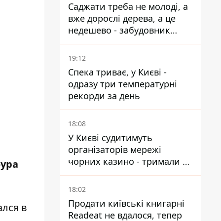
Саджати треба не молоді, а
вже дорослі дерева, а це
недешево - забудовник
Ніконов
19:12
Спека триває, у Києві -
одразу три температурні
рекорди за день
18:08
У Києві судитимуть
організаторів мережі
чорних казино - тримали 39
фура
закладів
18:02
Продати київські книгарні
ался в
Readeat не вдалося, тепер