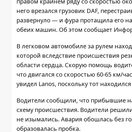
правом крайнем ряду со скоростью око
него врезался грузовик DAF, перестраи
развернуло — и фура протащила его на
обеих машин. Об этом сообщает
Инфо
В легковом автомобиле за рулем наход
которой вследствие происшествия рез
области сердца. Скорую помощь водите
что двигался со скоростью 60-65 км/ча
увидел Lanos, поскольку тот находился 
Водители сообщили, что прибывшие на
схему происшествия. Водители решил
не изымались. Авария обошлась без г
образовалась пробка.