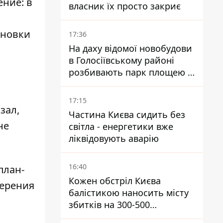
ение: в
власник їх просто закриє
ановки
17:36
На даху відомої новобудови
в Голосіївському районі
розбивають парк площею в
гектар
17:15
зал,
Частина Києва сидить без
не
світла - енергетики вже
ліквідовують аварію
16:40
план-
Кожен обстріл Києва
верения
балістикою наносить місту
збитків на 300-500
мільйонів - Петро