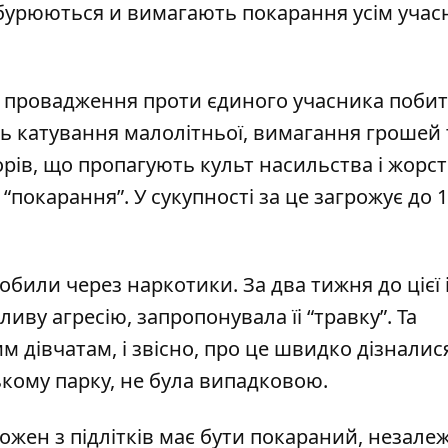
обурюються и вимагають покарання усім уча
е провадження проти єдиного учасника побит
ть катування малолітньої, вимагання грошей 
в, що пропагують культ насильства і жорсто
“покарання”. У сукупності за це загрожує до 1
обили через наркотики. За два тижня до цієї і
ливу агресію, запропонувала їі “травку”. Та
 дівчатам, і звісно, про це швидко дізналися
ькому парку, не була випадковою.
жен з підлітків має бути покараний, незалеж