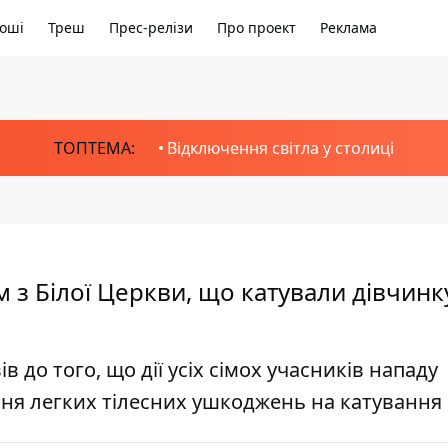
оші
Треш
Прес-релізи
Про проект
Реклама
ТОПТЕМА:
Відключення світла у столиці
м з Білої Церкви, що катували дівчинк
 до того, що дії усіх сімох учасників нападу
ння легких тілесних ушкоджень на катування