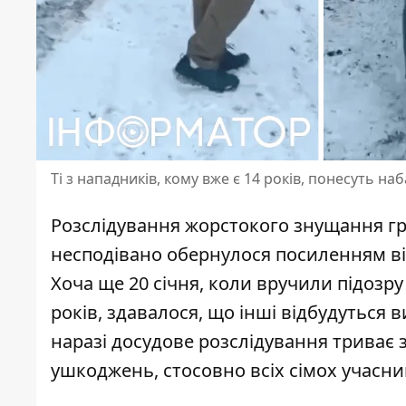
Ті з нападників, кому вже є 14 років, понесуть на
Розслідування жорстокого знущання гру
несподівано обернулося посиленням від
Хоча ще 20 січня, коли вручили підозр
років
, здавалося, що інші відбудуться
наразі досудове розслідування триває 
ушкоджень, стосовно всіх сімох учасни