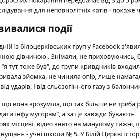
 дорослих покарання передбачає від 3 до 5 ро
лідування для неповнолітніх катів - покаже ч
вивалися події
дній із білоцерківських груп у Facebook з'яви
річною дівчиною
. Знімали, не приховуючись, 
 “я тут тоже був”, до групи кривдників входи
 тривала зйомка, не чинила опір, лише намага
ід ударів, і від сльозогінного газу з балончик
 що вона зрозуміла, що так більше не треба 
 здати інфу мусорам”, а за це завжди бувають
рях місцеві, відео знято на минулому тижні, щ
нущань - учні школи № 5. У Білій Церкві істор