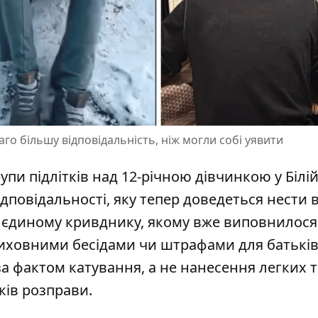
баго більшу відповідальність, ніж могли собі уявити
пи підлітків над 12-річною дівчинкою у Білій
повідальності, яку тепер доведеться нести в
у єдиному кривднику,
якому вже виповнилося
 виховними бесідами чи штрафами для батьків.
за фактом катування, а не нанесення легких 
ків розправи.