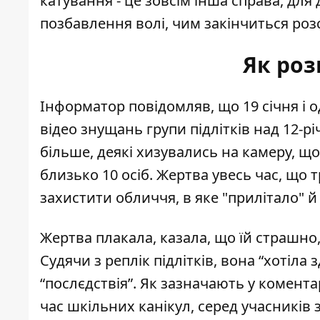
катування - це зовсім інша справа, для
позбавлення волі, чим закінчиться розс
Як роз
Інформатор повідомляв, що 19 січня і о
відео
знущань групи підлітків над 12-
більше, деякі хизувались на камеру, що
близько 10 осіб. Жертва увесь час, що
захистити обличчя, в яке "прилітало" й в
Жертва плакала, казала, що їй страшно,
Судячи з реплік підлітків, вона “хотіла
“послєдствія”. Як зазначають у комента
час шкільних канікул, серед учасників з