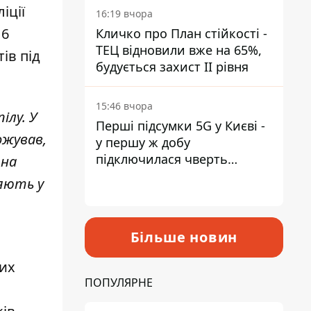
іції
16:19 вчора
16
Кличко про План стійкості -
ТЕЦ відновили вже на 65%,
ів під
будується захист ІІ рівня
15:46 вчора
ілу. У
Перші підсумки 5G у Києві -
ожував,
у першу ж добу
підключилася чверть
 на
мільйона абонентів
ляють у
Більше новин
них
ПОПУЛЯРНЕ