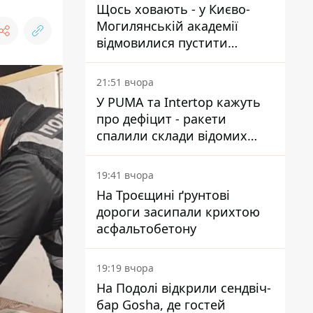
Щось ховають - у Києво-
Могилянській академії
відмовилися пустити
комісію з охорони пам'яток
на територію
21:51 вчора
У PUMA та Intertop кажуть
про дефіцит - ракети
спалили склади відомих
брендів
19:41 вчора
На Троєщині ґрунтові
дороги засипали крихтою
асфальтобетону
19:19 вчора
На Подолі відкрили сендвіч-
бар Gosha, де гостей