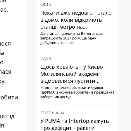
ків
08:15
ас.
Чекати вже недовго - стало
відомо, коли відкриють
станції метро на
Виноградарі
Дві станції підземки на Виноградарі
запрацюють 2027 року, ще одну
лося
добудують пізніше.
ба
07:30
ло
Щось ховають - у Києво-
лася
Могилянській академії
у.
відмовилися пустити
комісію з охорони пам'яток
Комісія не змогла обстежити будівлі
НаУКМА, виконувач обов'язків президента
на територію
робити.
заборонив доступ
21:51 вчора
е під
У PUMA та Intertop кажуть
ія
про дефіцит - ракети