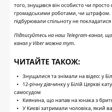
того, знущався він особисто чи просто 
громадськими роботами, чи штрафом. М
підбурювали спільноту не покладатися н
Підписуйтесь на наш
Telegram-канал
, щ
канал у Viber можна
тут
.
ЧИТАЙТЕ ТАКОЖ:
Знущалися та знімали на відео: у Біл
12-річну дівчинку у Білій Церкві ка
самосудом
Киянина, що напав на юнака з брит
У Києві затримали чоловіка, який 