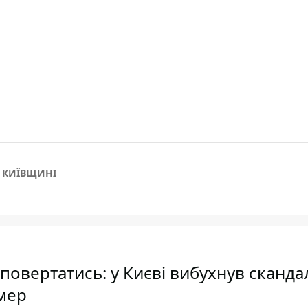
А КИЇВЩИНІ
повертатись: у Києві вибухнув сканда
мер