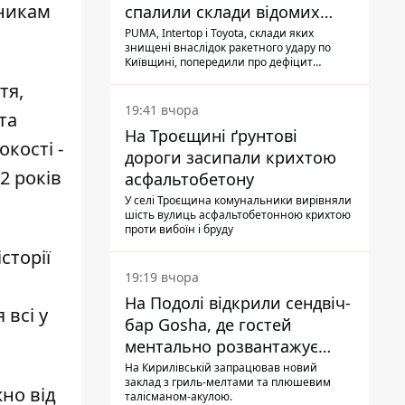
сникам
спалили склади відомих
брендів
PUMA, Intertop і Toyota, склади яких
знищені внаслідок ракетного удару по
Київщині, попередили про дефіцит
товарів
тя,
19:41 вчора
та
На Троєщині ґрунтові
кості -
дороги засипали крихтою
2 років
асфальтобетону
У селі Троєщина комунальники вирівняли
шість вулиць асфальтобетонною крихтою
проти вибоїн і бруду
сторії
19:19 вчора
На Подолі відкрили сендвіч-
 всі у
бар Gosha, де гостей
ментально розвантажує
акула
На Кирилівській запрацював новий
заклад з гриль-мелтами та плюшевим
но від
талісманом-акулою.