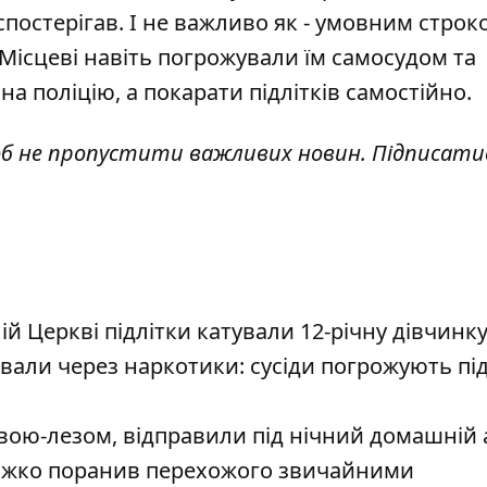
спостерігав. І не важливо як - умовним строк
ісцеві навіть погрожували їм самосудом та
а поліцію, а покарати підлітків самостійно.
об не пропустити важливих новин. Підписати
ій Церкві підлітки катували 12-річну дівчинк
тували через наркотики: сусіди погрожують пі
вою-лезом, відправили під нічний домашній
важко поранив перехожого звичайними