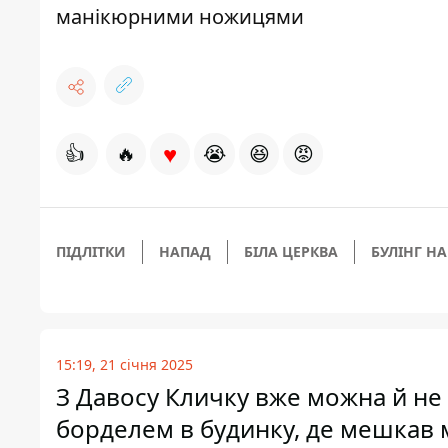
манікюрними ножицями
♥
👍
🔥
😭
😆
😡
ПІДЛІТКИ
НАПАД
БІЛА ЦЕРКВА
БУЛІНГ Н
15:19, 21 січня 2025
З Давосу Кличку вже можна й не 
борделем в будинку, де мешкав 