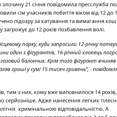
ів злочину 21 січня повідомила пресслужба
пол
овили сім учасників побиття віком від 12 до 
чено підозру за катування та вимагання кошт
у загрожує до 12 років позбавлення волі.
ісцевому парку, куди запросили 12-річну потерп
ни один з фігурантів, 16-річний хлопець погр
 газовий балончик. Крім того фігурант вчиняв
ав гроші у сумі 15 тисяч гривень”, - повідом
, тим з них, кому вже виповнилося 14 років,
но серйозніше. Адже нанесення легких тілес
літніх кримінальною відповідальністю. А