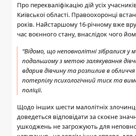
Про перекваліфікацію дій усіх учасник
Київської області
. Правоохоронці встан
років. Найстаршому 16-річному вже вру
час воєнного стану, внаслідок чого йом
“Відомо, що неповнолітні зібралися у м
подальшому з метою залякування дівчи
вдарив дівчину та розпилив в обличчя
потерпілу психологічний тиск та вимаг
поліції.
Щодо інших шести малолітніх злочинців
доведеться відповідати за скоєне знач
ушкоджень не загрожують для неповно