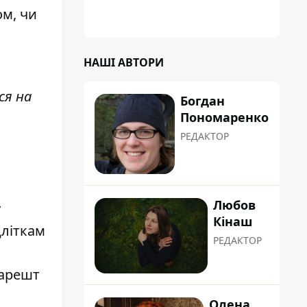
ом, чи
НАШІ АВТОРИ
ся на
Богдан
Пономаренко
РЕДАКТОР
Любов
у
Кінаш
дліткам
РЕДАКТОР
 арешт
Олена