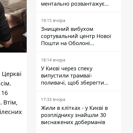
ментально розвантажує
акула
19:15 вчора
Знищений вибухом
сортувальний центр Нової
Пошти на Оболоні
запрацював - видають
посилки
18:14 вчора
У Києві через спеку
 Церкві
випустили трамваї-
поливачі, щоб зберегти
сім.
рейки від деформації
 16
17:33 вчора
 Втім,
Жили в клітках - у Києві в
тілесних
розпліднику знайшли 30
виснажених доберманів