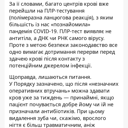
За її словами, багато центрів крові вже
перейшли на ПЛР-тестування
(полімеразна ланцюгова реакція), з яким
більшість із нас «познайомила»
пандемія
COVID-19. П
ЛР-тест виявляє не
антитіла, а ДНК чи РНК самого вірусу.
Проте з метою безпеки законодавство все
одно вимагає дотримання перерви перед
здачею крові після контакту з
потенційним джерелом інфекції.
Щоправда, лишаються питання.
У Порядку зазначено, що після «незначних
оперативних втручань» можна здавати
кров уже за тиждень — принаймні, якщо
пацієнт почувається добре йому чи їй не
призначали антибіотиків. При цьому
видалення зуба чи, скажімо, врослого
нігтя є більш травматичним, аніж