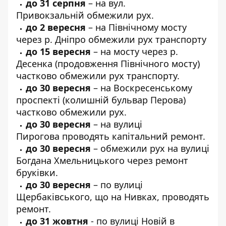
до 31 серпня
–
на вул.
Привокзальній
обмежили рух.
до 2 вересня
–
на Північному мосту
через
р. Дніпро обмежили рух транспорту
до 15 вересня
–
на мосту через р.
Десенка
(продовження Північного мосту)
частково обмежили рух транспорту.
до 30 вересня
– на
Воскресенському
проспекті
(колишній бульвар Перова)
частково обмежили рух.
до 30 вересня
–
на вулиці
Пирогова
проводять капітальний ремонт.
до 30 вересня
– обмежили рух
на вулиці
Богдана Хмельницького
через ремонт
бруківки.
до 30 вересня
– по
вулиці
Щербаківського
, що на Нивках, проводять
ремонт.
до 31 жовтня
-
по вулиці Новій
в