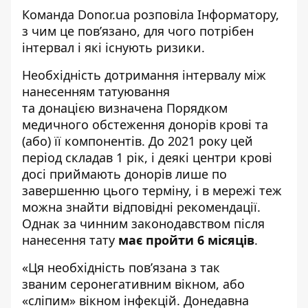
Команда
Donor.ua
розповіла
Інформатору
,
з чим це пов’язано, для чого потрібен
інтервал і які існують ризики.
Необхідність дотримання інтервалу між
нанесенням татуювання
та донацією визначена Порядком
медичного обстеження донорів крові та
(або) її компонентів. До 2021 року цей
період
складав
1 рік, і деякі центри крові
досі приймають донорів лише по
завершенню цього терміну, і в мережі теж
можна знайти відповідні рекомендації.
Однак за
чинним законодавством
після
нанесення тату
має пройти 6 місяців
.
«Ця необхідність пов’язана з так
званим серонегативним вікном, або
«сліпим» вікном інфекцій. Донедавна