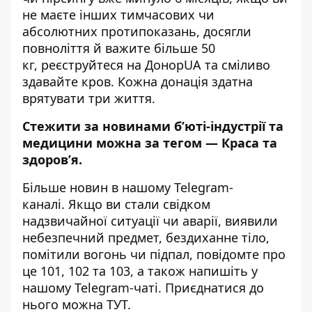
не маєте інших тимчасових чи
абсолютних протипоказань, досягли
повноліття й важите більше 50
кг,
реєструйтеся на Донор
UA
та сміливо
здавайте кров. Кожна донація здатна
врятувати три життя.
Стежити за новинами б’юті-індустрії та
медицини можна за тегом —
Краса та
здоров’я
.
Більше новин в нашому
Telegram-
каналі
. Якщо ви стали свідком
надзвичайної ситуації чи аварії, виявили
небезпечний предмет, бездиханне тіло,
помітили вогонь чи підпал, повідомте про
це 101, 102 та 103, а також напишіть у
нашому Telegram-чаті. Приєднатися до
нього можна
ТУТ
.