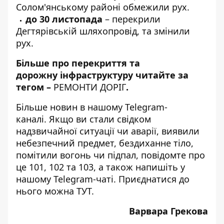
Солом'янському районі обмежили рух.
до 30 листопада
–
перекрили
Дегтярівській шляхопровід
, та змінили
рух.
Більше про перекриття та
дорожну інфраструктуру читайте за
тегом –
РЕМОНТИ ДОРІГ
.
Більше новин в нашому
Telegram-
каналі
. Якщо ви стали свідком
надзвичайної ситуації чи аварії, виявили
небезпечний предмет, бездиханне тіло,
помітили вогонь чи підпал, повідомте про
це 101, 102 та 103, а також напишіть у
нашому Telegram-чаті. Приєднатися до
нього можна
ТУТ
.
Варвара Грекова