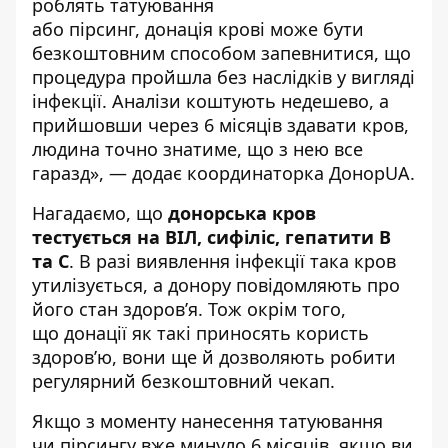
роблять татуювання
або пірсинг, донація крові може бути
безкоштовним способом запевнитися, що
процедура пройшла без наслідків у вигляді
інфекції. Аналізи коштують недешево, а
прийшовши через 6 місяців здавати кров,
людина точно знатиме, що з нею все
гаразд», — додає координаторка Донор
UA.
Нагадаємо, що
донорська кров
тестується на ВІЛ, сифіліс, гепатити В
та С
. В разі виявлення інфекції така кров
утилізується, а донору повідомляють про
його стан здоров’я. Тож окрім того,
що донації як такі приносять користь
здоров’ю, вони ще й дозволяють робити
регулярний безкоштовний чекап.
Якщо з моменту нанесення татуювання
чи пірсингу вже минуло 6 місяців, якщо ви