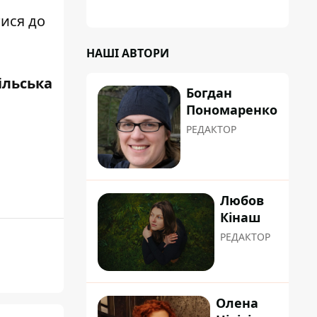
тися до
НАШІ АВТОРИ
ільська
Богдан
Пономаренко
РЕДАКТОР
Любов
Кінаш
РЕДАКТОР
Олена