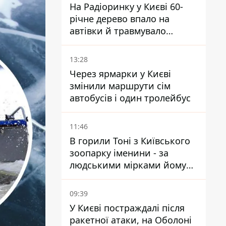
На Радіоринку у Києві 60-
річне дерево впало на
автівки й травмувало
людину - подробиці
13:28
Через ярмарки у Києві
змінили маршрути сім
автобусів і один тролейбус
11:46
В горили Тоні з Київського
зоопарку іменини - за
людськими мірками йому
вже понад 90 років
09:39
У Києві постраждалі після
ракетної атаки, на Оболоні