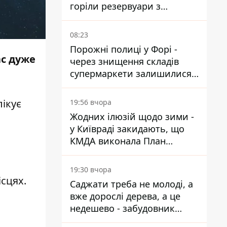
горіли резервуари з
паливом
08:23
Порожні полиці у Форі -
ас дуже
через знищення складів
супермаркети залишилися
без асортименту
ікує
19:56 вчора
Жодних ілюзій щодо зими -
у Київраді закидають, що
КМДА виконала План
стійкості на 20%
19:30 вчора
сцях.
Саджати треба не молоді, а
вже дорослі дерева, а це
недешево - забудовник
Ніконов