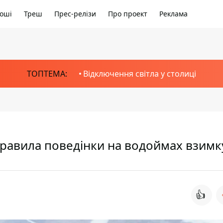
оші
Треш
Прес-релізи
Про проект
Реклама
ТОПТЕМА:
Відключення світла у столиці
равила поведінки на водоймах взимк
👍