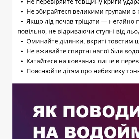
Не перевіряйте товщину криги удара
Не збирайтеся великими групами в о
Якщо лід почав тріщати — негайно по
повільно, не відриваючи ступні від льо
Оминайте ділянки, вкриті товстим ш
Не вживайте спиртні напої біля вод
Катайтеся на ковзанах лише в перев
Пояснюйте дітям про небезпеку тонко