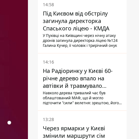
14:58
Під Києвом від обстрілу
загинула директорка
Спаського ліцею - КМДА
У Пухівці на Київщині через нічну атаку
дронів загинула директорка ліцею №124
Галина Кучер, її чоловік і трирічний онук
14:16
На Радіоринку у Києві 60-
річне дерево впало на
автівки й травмувало
людину - подробиці
Навколо дерева тривалий час був
облаштований МАФ, що й могло
підточити "сили" велетня: зрештою, його
коренева система не витримала, і стовбур
перекрив проїжджу частину вулиці
13:28
Через ярмарки у Києві
змінили маршрути сім