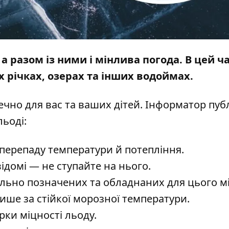
а разом із ними і мінлива погода. В цей ч
 річках, озерах та інших водоймах.
чно для вас та ваших дітей. Інформатор публ
ьоді:
 перепаду температури й потепління.
ідомі — не ступайте на нього.
льно позначених та обладнаних для цього мі
ише за стійкої морозної температури.
рки міцності льоду.