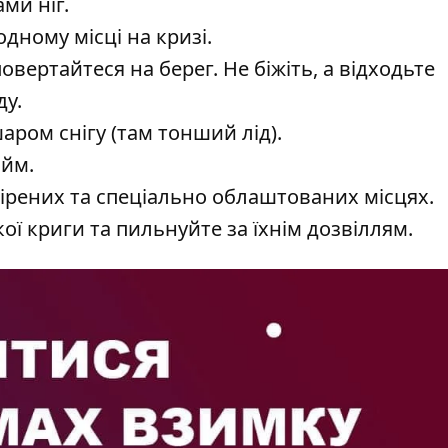
ми ніг.
дному місці на кризі.
вертайтеся на берег. Не біжіть, а відходьте
ду.
аром снігу (там тонший лід).
ойм.
ірених та спеціально облаштованих місцях.
ї криги та пильнуйте за їхнім дозвіллям.