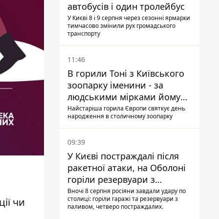
автобусів і один тролейбус
У Києві 8 і 9 серпня через сезонні ярмарки
тимчасово змінили рух громадського
транспорту
11:46
В горили Тоні з Київського
зоопарку іменини - за
людськими мірками йому
вже понад 90 років
Найстаріша горила Європи святкує день
народження в столичному зоопарку
09:39
У Києві постраждалі після
ракетної атаки, на Оболоні
горіли резервуари з
паливом
Вночі 8 серпня росіяни завдали удару по
столиці: горіли гаражі та резервуари з
ії чи
паливом, четверо постраждалих.