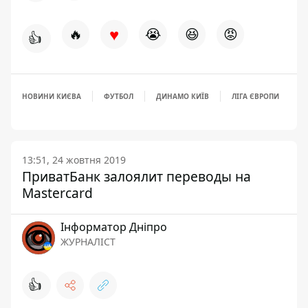
♥
🔥
😭
😆
😡
👍
НОВИНИ КИЄВА
ФУТБОЛ
ДИНАМО КИЇВ
ЛІГА ЄВРОПИ
13:51, 24 жовтня 2019
ПриватБанк залоялит переводы на
Mastercard
Інформатор Дніпро
ЖУРНАЛІСТ
👍