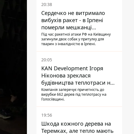
20:38
Сердечко не витримало
вибухів ракет - в Ірпені
померли мешканці
притулку для собак з
Під час ракетної атаки РФ на Київщину
загинули двоє собак у притулку для
інвалідністю
тварин з інвалідністю в Ірпені.
20:05
KAN Development Ігоря
Ніконова зреклася
будівництва теплотраси на
Теремках
Компанія заперечує причетність до
вирубки 662 дерев під теплотрасу на
Голосіївщині.
19:56
Шкода кожного дерева на
Теремках, але тепло мають