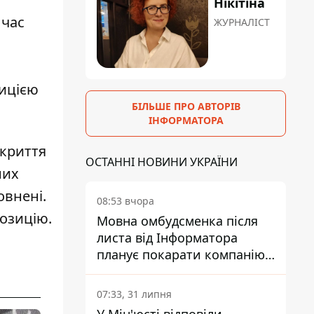
Нікітіна
 час
ЖУРНАЛІСТ
зицією
БІЛЬШЕ ПРО АВТОРІВ
ІНФОРМАТОРА
укриття
ОСТАННІ НОВИНИ УКРАЇНИ
них
овнені.
08:53 вчора
позицію.
Мовна омбудсменка після
листа від Інформатора
планує покарати компанію-
підрядника ПриватБанку
07:33, 31 липня