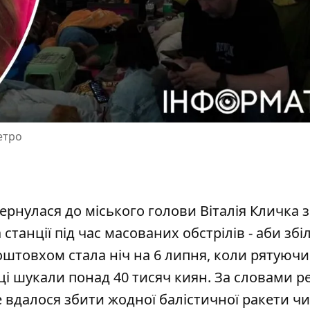
етро
рнулася до міського голови Віталія Кличка з
станції під час масованих обстрілів - аби зб
Поштовхом стала ніч на 6 липня, коли
рятуючи
мці шукали понад 40 тисяч киян. За словами 
не вдалося збити жодної балістичної ракети чи