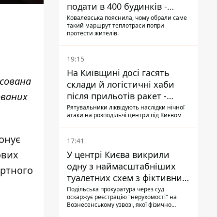
подати в 400 будинків -
депутатка Київради
Ковалевська пояснила, чому обрали саме
такий маршрут теплотраси попри
протести жителів.
19:15
На Київщині досі гасять
сована
склади й логістичні хаби
ованих
після прильотів ракет -
ДСНС
Рятувальники ліквідують наслідки нічної
атаки на розподільчі центри під Києвом
понує
17:41
ових
У центрі Києва викрили
одну з наймасштабніших
артного
туалетних схем з фіктивним
будинком
Подільська прокуратура через суд
оскаржує реєстрацію "нерухомості" на
Вознесенському узвозі, якої фізично
ніколи не існувало: під неї, ймовірно,