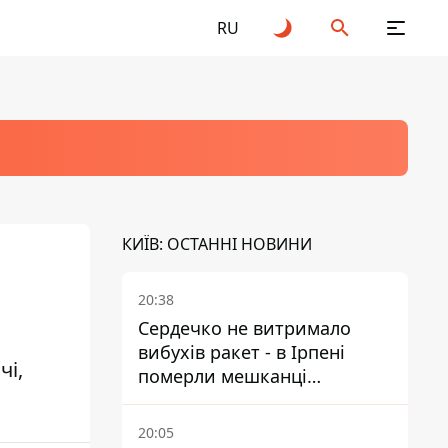
RU
КИЇВ: ОСТАННІ НОВИНИ
20:38
Сердечко не витримало
вибухів ракет - в Ірпені
чі,
померли мешканці
притулку для собак з
інвалідністю
20:05