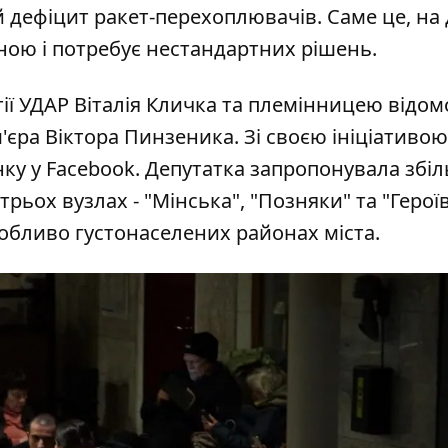
 дефіцит ракет-перехоплювачів. Саме це, на
ною і потребує нестандартних рішень.
тії УДАР Віталія Кличка та племінницею відом
'єра Віктора Пинзеника. Зі своєю ініціативо
нку у Facebook. Депутатка запропонувала збі
 трьох вузлах - "Мінська", "Позняки" та "Герої
собливо густонаселених районах міста.