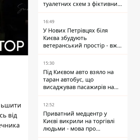
туалетних схем з фіктивним
будинком
16:49
У Нових Петрівцях біля
Києва збудують
ветеранський простір - вже
знайшли проєктанта
15:30
Під Києвом авто взяло на
таран автобус, що
висаджував пасажирів на
зупинці - пасажирка в
лікарні
ільшити
12:52
Приватний медцентр у
сь від
Києві викрили на торгівлі
речника
людьми - мова про
сурогатне материнство