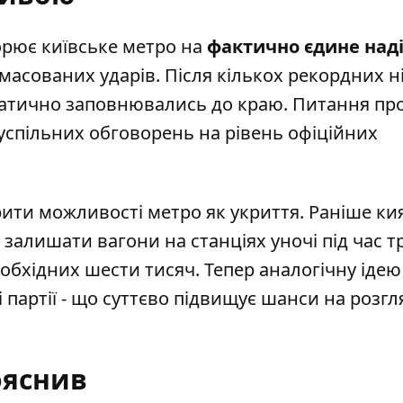
орює київське метро на
фактично єдине над
 масованих ударів. Після кількох рекордних н
ематично заповнювались до краю. Питання пр
суспільних обговорень на рівень офіційних
рити можливості метро як укриття. Раніше ки
залишати вагони на станціях уночі під час т
необхідних шести тисяч. Тепер аналогічну ідею
і партії - що суттєво підвищує шанси на розгл
ояснив