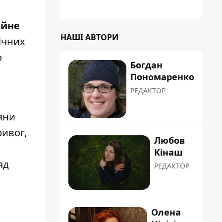
планували пізніше отримати "в
обслуговування" земельну ділянку
ійне
НАШІ АВТОРИ
ічних
о
Богдан
Пономаренко
РЕДАКТОР
яни
ривог,
Любов
Кінаш
яд
РЕДАКТОР
Олена