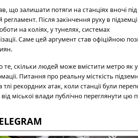
ав, що
залишати потяги на станціях вночі під
регламент. Після закінчення руху в підземці
оти на коліях, у тунелях, системах
ізації. Саме цей аргумент став офіційною по
иян.
о те,
скільки людей може вмістити метро як 
рмації. Питання про реальну місткість підзем
 тлі рекордних атак, коли станції були переп
від міської влади публічно переглянути цю 
TELEGRAM