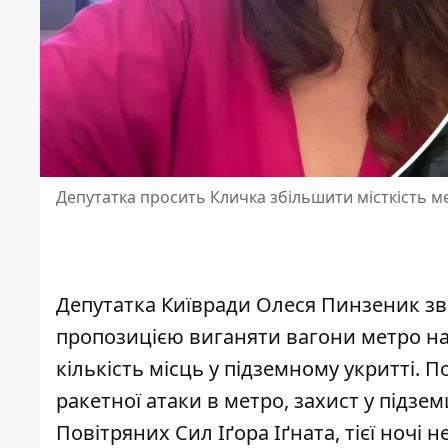
Депутатка просить Кличка збільшити місткість м
Депутатка Київради Олеся Пинзеник зве
пропозицією виганяти вагони метро на 
кількість місць у підземному укритті. 
ракетної атаки в метро
, захист у підзе
Повітряних Сил Іґора Іґната, тієї ночі 