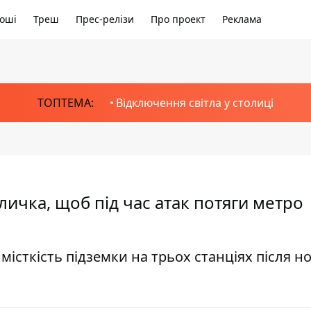
оші
Треш
Прес-релізи
Про проект
Реклама
ТОПТЕМА:
Відключення світла у столиці
ичка, щоб під час атак потяги метро
сткість підземки на трьох станціях після но