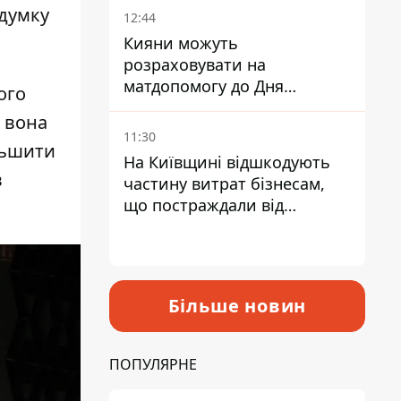
 думку
12:44
Кияни можуть
розраховувати на
матдопомогу до Дня
ого
незалежності - кому її
ю вона
дадуть
11:30
льшити
На Київщині відшкодують
в
частину витрат бізнесам,
що постраждали від
прильотів ракет
Більше новин
ПОПУЛЯРНЕ