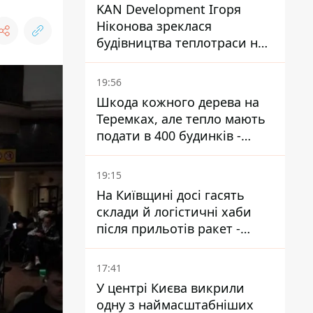
KAN Development Ігоря
Ніконова зреклася
будівництва теплотраси на
Теремках
19:56
Шкода кожного дерева на
Теремках, але тепло мають
подати в 400 будинків -
депутатка Київради
19:15
На Київщині досі гасять
склади й логістичні хаби
після прильотів ракет -
ДСНС
17:41
У центрі Києва викрили
одну з наймасштабніших