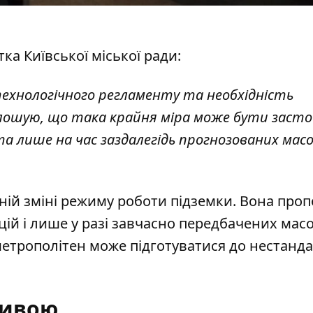
ка Київської міської ради:
ехнологічного регламенту та необхідність
лошую, що така крайня міра може бути засто
а лише на час заздалегідь прогнозованих мас
йній зміні режиму роботи підземки. Вона про
ій і лише у разі завчасно передбачених мас
і метрополітен може підготуватися до нестанд
ативою