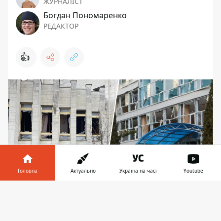
ЖУРНАЛІСТ
Богдан Пономаренко
РЕДАКТОР
👍
Головна
Актуально
Україна на часі
Youtube
Інформатор у
Завантажити
Обстріл пошкодив корпуси КНУ Шевченка на
телефоні
👉
ВДНГ