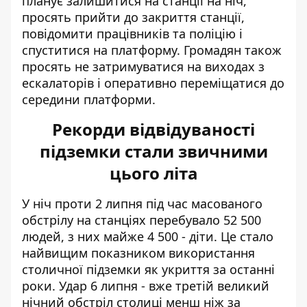
планує залишитися на станції на ніч,
просять прийти до закриття станції,
повідомити працівників та поліцію і
спуститися на платформу. Громадян також
просять не затримуватися на виходах з
ескалаторів і оперативно переміщатися до
середини платформи.
Рекорди відвідуваності
підземки стали звичними
цього літа
У ніч проти 2 липня під час масованого
обстрілу на станціях
перебувало 52 500
людей
, з них майже 4 500 - діти. Це стало
найвищим показником використання
столичної підземки як укриття за останні
роки. Удар 6 липня - вже третій великий
нічний обстріл столиці менш ніж за