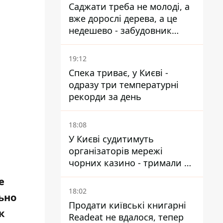
Саджати треба не молоді, а
вже дорослі дерева, а це
недешево - забудовник
Ніконов
19:12
Спека триває, у Києві -
одразу три температурні
рекорди за день
18:08
У Києві судитимуть
організаторів мережі
чорних казино - тримали 39
закладів
е
18:02
ьно
Продати київські книгарні
к
Readeat не вдалося, тепер