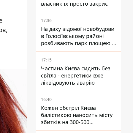
власник їх просто закриє
е
17:36
На даху відомої новобудови
ов,
в Голосіївському районі
розбивають парк площею в
гектар
17:15
Частина Києва сидить без
світла - енергетики вже
ліквідовують аварію
16:40
Кожен обстріл Києва
балістикою наносить місту
збитків на 300-500
мільйонів - Петро