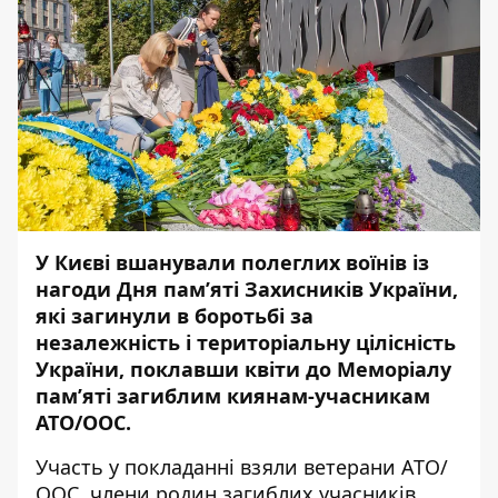
У Києві вшанували полеглих воїнів із
нагоди Дня пам’яті Захисників України,
які загинули в боротьбі за
незалежність і територіальну цілісність
України, поклавши квіти до Меморіалу
пам’яті загиблим киянам-учасникам
АТО/ООС.
Участь у покладанні взяли ветерани АТО/
ООС, члени родин загиблих учасників