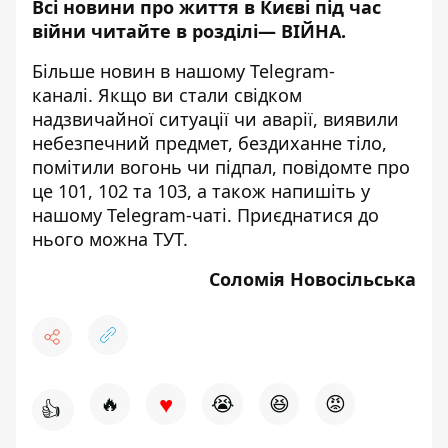
Всі новини про життя в Києві під час
війни читайте в розділі—
ВІЙНА
.
Більше новин в нашому
Telegram-
каналі
. Якщо ви стали свідком
надзвичайної ситуації чи аварії, виявили
небезпечний предмет, бездиханне тіло,
помітили вогонь чи підпал, повідомте про
це 101, 102 та 103, а також напишіть у
нашому Telegram-чаті. Приєднатися до
нього можна
ТУТ
.
Соломія Новосільська
♥
🔥
😭
😆
😡
👍