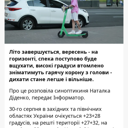
Літо завершується, вересень - на
горизонті, спека поступово буде
вщухати, високі градуси втомлено
зніматимуть гарячу корону з голови -
дихати стане легше і вільніше.
Про це розповіла синоптикиня Наталка
Діденко, передає
Інформатор
.
30-го серпня в західних та північних
областях України очікується +23+28
градусів, на решті території +27+32, на