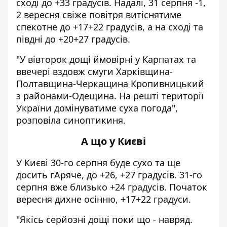
сході до +33 градусів. Надалі, 31 серпня -1,
2 вересня свіже повітря витіснятиме
спекотне до +17+22 градусів, а на сході та
півдні до +20+27 градусів.
"У вівторок дощі ймовірні у Карпатах та
ввечері вздовж смуги Харківщина-
Полтавщина-Черкащина Кропивницький
з районами-Одещина. На решті території
України домінуватиме суха погода",
розповіла синоптикиня.
А що у Києві
У Києві 30-го серпня буде сухо та ще
досить гАряче, до +26, +27 градусів. 31-го
серпня вже близько +24 градусів. Початок
вересня дихне осінню, +17+22 градуси.
"Якісь серйозні дощі поки що - навряд.