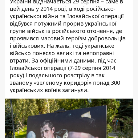
України відзначається 29 серпня – саме в
цей день у 2014 році, в ході російсько-
української війни та Іловайської операції
відбувся потужний прорив української
групи військ із російського оточення, де
проявився масовий героїзм добровольців
і військових. На жаль, тоді українське
військо понесло великі та непоправні
втрати. За офіційними даними, під час
Іловайської операції (7-29 серпня 2014
року) і подальшого розстрілу в так
званому «зеленому коридорі» понад 300
українських воїнів загинули.