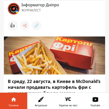
Інформатор Дніпро
ЖУРНАЛІСТ
👍
В среду, 22 августа, в Киеве в McDonald’s
начали продавать картофель фри с
новым вкусом. Блюдо можно
попробовать во всех ресторанах сети.
Головна
Актуально
Україна на часі
Youtube
Новая картошка фри подается с сырным