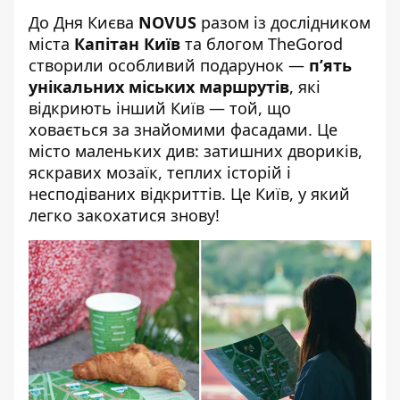
До Дня Києва
NOVUS
разом із дослідником
міста
Капітан Київ
та блогом TheGorod
створили особливий подарунок —
п’ять
унікальних міських маршрутів
, які
відкриють інший Київ — той, що
ховається за знайомими фасадами. Це
місто маленьких див: затишних двориків,
яскравих мозаїк, теплих історій і
несподіваних відкриттів. Це Київ, у який
легко закохатися знову!