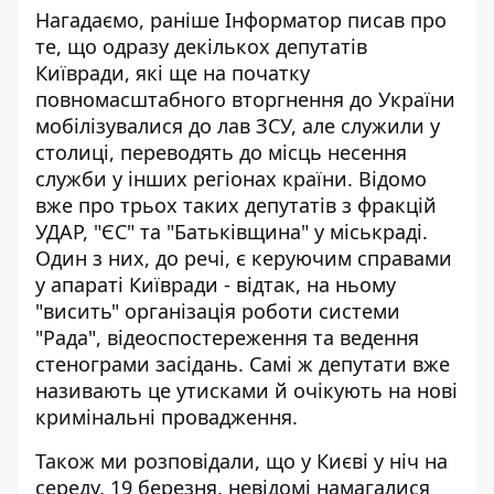
Нагадаємо, раніше Інформатор писав про
те, що одразу декількох депутатів
Київради, які ще на початку
повномасштабного вторгнення до України
мобілізувалися до лав ЗСУ, але служили у
столиці,
переводять до місць несення
служби у інших регіонах
країни. Відомо
вже про трьох таких депутатів з фракцій
УДАР, "ЄС" та "Батьківщина" у міськраді.
Один з них, до речі, є керуючим справами
у апараті Київради - відтак, на ньому
"висить" організація роботи системи
"Рада", відеоспостереження та ведення
стенограми засідань. Самі ж депутати вже
називають це утисками й очікують на нові
кримінальні провадження.
Також ми розповідали, що у Києві у ніч на
середу, 19 березня, невідомі намагалися