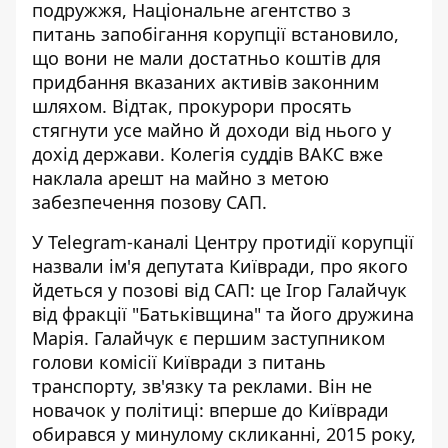
подружжя, Національне агентство з
питань запобігання корупції встановило,
що вони не мали достатньо коштів для
придбання вказаних активів законним
шляхом. Відтак, прокурори просять
стягнути усе майно й доходи від нього у
дохід держави. Колегія суддів ВАКС вже
наклала арешт на майно з метою
забезпечення позову САП.
У Telegram-каналі Центру протидії корупції
назвали ім'я депутата Київради, про якого
йдеться у позові від САП: це Ігор Галайчук
від фракції "Батьківщина" та його дружина
Марія. Галайчук є першим заступником
голови комісії Київради з питань
транспорту, зв'язку та реклами. Він не
новачок у політиці: вперше до Київради
обирався
у минулому скликанні, 2015 року
,