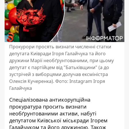
Прокурори просять визнати численні статки
депутата Київради Ігоря Галайчука та його
дружини Марії необґрунтованими, при цьому
депутат є партійцем від "Батьківщини" (а до
зустрічей з виборцями долучав ексміністра
Олексія Кучеренка). Фото: Instagram Ігоря
Галайчука
Спеціалізована антикорупційна
прокуратура просить визнати
необґрунтованими активи, набуті
депутатом Київської міськради Ігорем
Галайчуком та його дружиною. Також