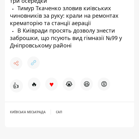
три осередки
Тимур Ткаченко зловив київських
чиновників за руку: крали на ремонтах
крематорію та станції аерації
В Київради просять дозволу знести
заброшки, що псують вид гімназії №99 у
Дніпровському районі
♥
🔥
😭
😆
😡
👍
КИЇВСЬКА МІСЬКРАДА
САП