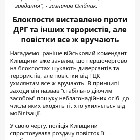
завдання", - зазначив Олійник.
Блокпости виставлено проти
ДРГ та інших терористів, але
повістки все ж вручають
Нагадаємо, раніше військовий комендант
Київщини вже заявляв, що першочергово
на блокпостах шукають диверсантів та
терористів,
але повістки від ТЦК
ухилянтам все ж вручають
. В принципі
заходи він назвав "стабільно діючим
засобом" пошуку неблагонадійних осіб, до
числа яких входять ті, хто ухиляється від
мобілізації.
У свою чергу, поліція Київщини
спростовувала роздачу повісто
к її