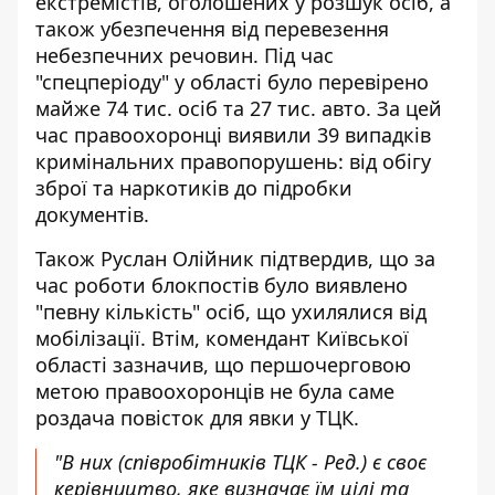
екстремістів, оголошених у розшук осіб, а
також убезпечення від перевезення
небезпечних речовин. Під час
"спецперіоду" у області було перевірено
майже 74 тис. осіб та 27 тис. авто. За цей
час правоохоронці виявили 39 випадків
кримінальних правопорушень: від обігу
зброї та наркотиків до підробки
документів.
Також Руслан Олійник підтвердив, що за
час роботи блокпостів було виявлено
"певну кількість" осіб, що ухилялися від
мобілізації. Втім, комендант Київської
області зазначив, що першочерговою
метою правоохоронців не була саме
роздача повісток для явки у ТЦК.
"В них (співробітників ТЦК - Ред.) є своє
керівництво, яке визначає їм цілі та