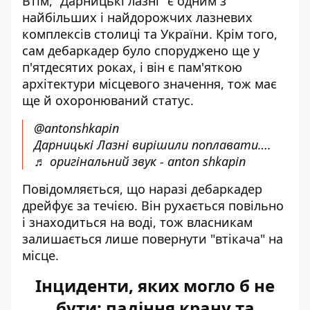
Втім, "Дарницькі лазні" є одним з
найбільших і найдорожчих лазневих
комплексів столиці та України. Крім того,
сам дебаркадер було споруджено ще у
п'ятдесятих роках, і він є пам'яткою
архітектури місцевого значення, тож має
ще й охоронюваний статус.
@antonshkapin
Дарницькі Лазні вирішили поплавати….
♬ оригінальний звук - anton shkapin
Повідомляється, що наразі дебаркадер
дрейфує за течією. Він рухається повільно
і знаходиться на воді, тож власникам
залишається лише повернути "втікача" на
місце.
Інциденти, яких могло б не
бути: падіння крану та