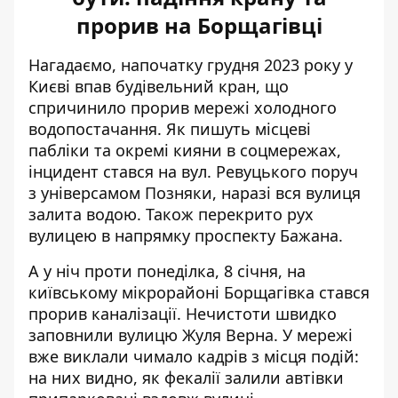
прорив на Борщагівці
Нагадаємо, напочатку грудня 2023 року
у
Києві впав будівельний кран
, що
спричинило прорив мережі холодного
водопостачання. Як пишуть місцеві
пабліки та окремі кияни в соцмережах,
інцидент стався на вул. Ревуцького поруч
з універсамом Позняки, наразі вся вулиця
залита водою. Також перекрито рух
вулицею в напрямку проспекту Бажана.
А у ніч проти понеділка, 8 січня, на
київському мікрорайоні Борщагівка
стався
прорив каналізації.
Нечистоти швидко
заповнили вулицю Жуля Верна. У мережі
вже виклали чимало кадрів з місця подій:
на них видно, як фекалії залили автівки