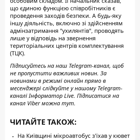
особовим складом. Її начальник сказав,
що єдиною функцією співробітників є
проведення заходів безпеки. А будь-яку
іншу діяльність, включно зі здійсненням
адмінзатримання "ухилянтів", проводять
лише у відповідь на звернення
територіальних центрів комплектування
(ТЦК).
Підписуйтесь на наш
Telegram-канал
, щоб
не пропустити важливих новин. За
новинами в режимі онлайн прямо в
месенджері слідкуйте у нашому Telegram-
каналі
Інформатор Live
. Підписатися на
канал Viber можна
тут
.
ЧИТАЙТЕ ТАКОЖ:
На Київщині мікроавтобус з'їхав у кювет