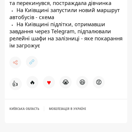
та перекинувся, постраждала дівчинка
На Київщині запустили новий маршрут
автобусів - схема
На Київщині підлітки, отримавши
завдання через Telegram, підпалювали
релейні шафи на залізниці - яке покарання
їм загрожує
♥
🔥
😭
😆
😡
👍
КИЇВСЬКА ОБЛАСТЬ
МОБІЛІЗАЦІЯ В УКРАЇНІ