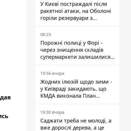
У Києві постраждалі після
ракетної атаки, на Оболоні
горіли резервуари з
паливом
08:23
Порожні полиці у Форі -
через знищення складів
супермаркети залишилися
без асортименту
19:56 вчора
Жодних ілюзій щодо зими -
у Київраді закидають, що
КМДА виконала План
одая
стійкості на 20%
19:30 вчора
ись
Саджати треба не молоді, а
вже дорослі дерева, а це