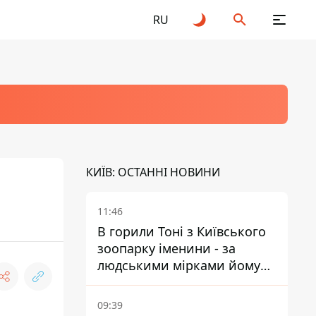
RU
КИЇВ: ОСТАННІ НОВИНИ
11:46
В горили Тоні з Київського
зоопарку іменини - за
людськими мірками йому
вже понад 90 років
09:39