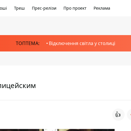
оші
Треш
Прес-релізи
Про проект
Реклама
ТОПТЕМА:
Відключення світла у столиці
олицейским
👍