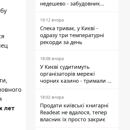
недешево - забудовник
жбу
Ніконов
19:12 вчора
Спека триває, у Києві -
одразу три температурні
ся
рекорди за день
нец
18:08 вчора
У Києві судитимуть
л
організаторів мережі
ти,
чорних казино - тримали 39
закладів
ловного
18:02 вчора
я
Продати київські книгарні
х лет
Readeat не вдалося, тепер
власник їх просто закриє