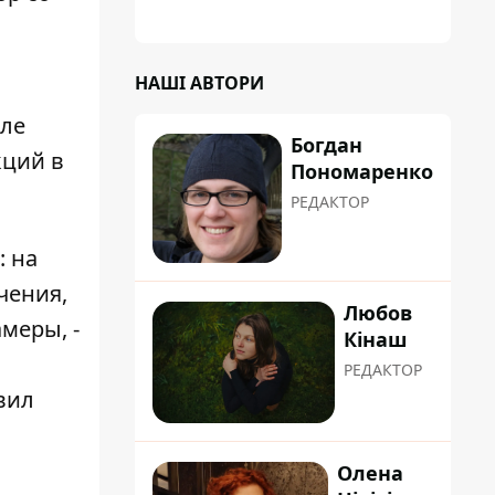
НАШІ АВТОРИ
зле
Богдан
кций в
Пономаренко
РЕДАКТОР
: на
чения,
Любов
меры, -
Кінаш
РЕДАКТОР
вил
Олена