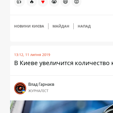
♥
👍
🔥
😭
😆
😡
НОВИНИ КИЄВА
МАЙДАН
НАПАД
13:12, 11 липня 2019
В Киеве увеличится количество 
Влад Гарнаєв
ЖУРНАЛІСТ