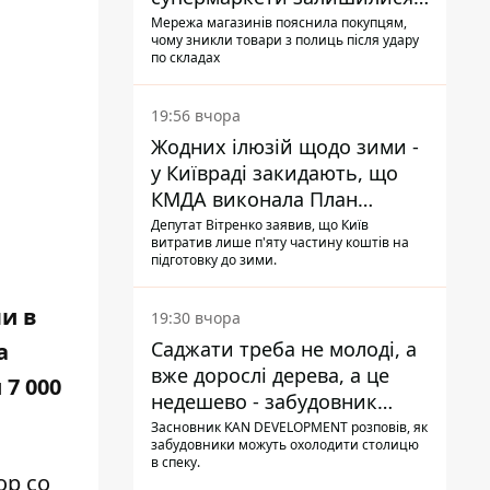
без асортименту
Мережа магазинів пояснила покупцям,
чому зникли товари з полиць після удару
по складах
19:56 вчора
Жодних ілюзій щодо зими -
у Київраді закидають, що
КМДА виконала План
стійкості на 20%
Депутат Вітренко заявив, що Київ
витратив лише п'яту частину коштів на
підготовку до зими.
и в
19:30 вчора
Саджати треба не молоді, а
а
вже дорослі дерева, а це
 7 000
недешево - забудовник
Ніконов
Засновник KAN DEVELOPMENT розповів, як
забудовники можуть охолодити столицю
в спеку.
ор
со