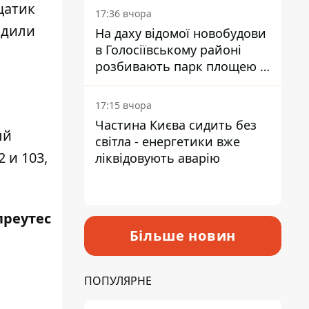
щатик
17:36 вчора
адили
На даху відомої новобудови
в Голосіївському районі
розбивають парк площею в
гектар
17:15 вчора
Частина Києва сидить без
ый
світла - енергетики вже
 и 103,
ліквідовують аварію
преутес
Більше новин
ПОПУЛЯРНЕ