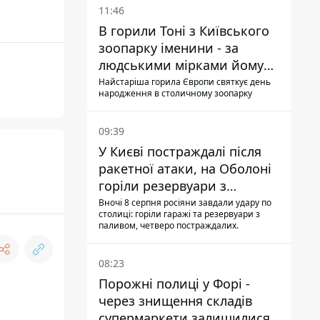
11:46
В горили Тоні з Київського
зоопарку іменини - за
людськими мірками йому
вже понад 90 років
Найстаріша горила Європи святкує день
народження в столичному зоопарку
09:39
У Києві постраждалі після
ракетної атаки, на Оболоні
горіли резервуари з
паливом
Вночі 8 серпня росіяни завдали удару по
столиці: горіли гаражі та резервуари з
паливом, четверо постраждалих.
08:23
Порожні полиці у Форі -
через знищення складів
супермаркети залишилися