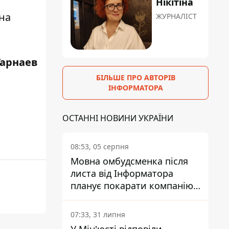
Нікітіна
на
ЖУРНАЛІСТ
Гарнаев
БІЛЬШЕ ПРО АВТОРІВ
ІНФОРМАТОРА
ОСТАННІ НОВИНИ УКРАЇНИ
08:53, 05 серпня
Мовна омбудсменка після
листа від Інформатора
планує покарати компанію-
підрядника ПриватБанку
07:33, 31 липня