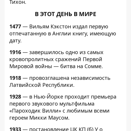
Тихон.
В ЭТОТ ДЕНЬ В МИРЕ
1477
— Вильям Кэкстон издал первую
отпечатанную в Англии книгу, имеющую
дату.
1916
— завершилось одно из самых
кровопролитных сражений Первой
Мировой войны — битва на Сомме.
1918
— провозглашена независимость
Латвийской Республики.
1928
— в Нью-Йорке проходит премьера
первого звукового мультфильма
«Пароходик Вилли» с любимым всеми
героем Микки Маусом.
1933
— постановление ЦК КП (б) У о