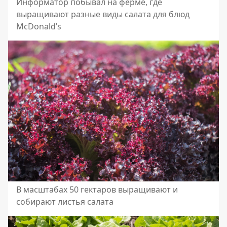
Информатор побывал на ферме, где
выращивают разные виды салата для блюд
McDonald’s
В масштабах 50 гектаров выращивают и
собирают листья салата