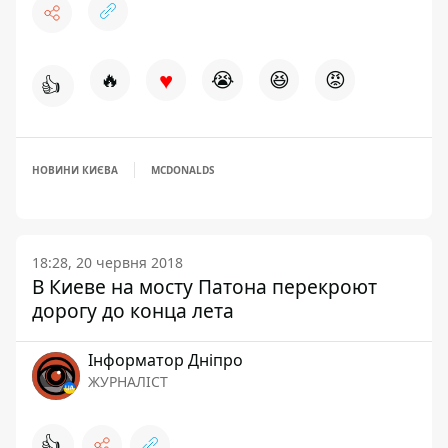
♥
🔥
😭
😆
😡
👍
НОВИНИ КИЄВА
MCDONALDS
18:28, 20 червня 2018
В Киеве на мосту Патона перекроют
дорогу до конца лета
Інформатор Дніпро
ЖУРНАЛІСТ
👍