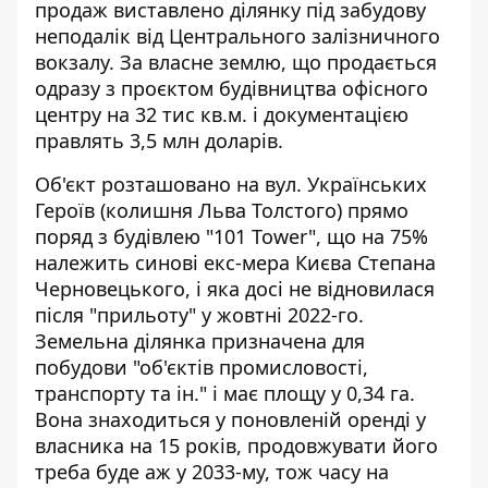
продаж виставлено ділянку під забудову
неподалік від Центрального залізничного
вокзалу. За власне землю, що продається
одразу з проєктом будівництва офісного
центру на 32 тис кв.м. і документацією
правлять 3,5 млн доларів.
Об'єкт розташовано на вул. Українських
Героїв (колишня Льва Толстого) прямо
поряд з будівлею "101 Tower", що на 75%
належить синові екс-мера Києва Степана
Черновецького, і яка досі не відновилася
після "прильоту" у жовтні 2022-го.
Земельна ділянка призначена для
побудови "об'єктів промисловості,
транспорту та ін." і має площу у 0,34 га.
Вона знаходиться у поновленій оренді у
власника на 15 років, продовжувати його
треба буде аж у 2033-му, тож часу на