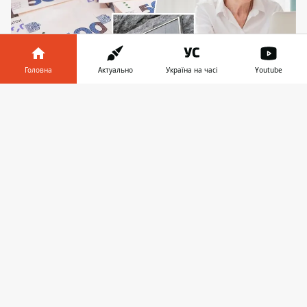
Головна
Актуально
Україна на часі
Youtube
Інформатор у
Завантажити
Жінка вимагає через суд стягнути з Мінфіну 9
телефоні
👉
600 064 984 294 400 гривень
Жінка виявила бажання володіти своїми
трудовими заощадженнями. Вона
незадоволена тим, що її права споживача
на користування ними обмежили. Тож
Ощадбанк та
Мінфін мають
виплатити
громадянці чималу суму.
Про це йдеться у рішенні Печерського
районного суду Києва. Жінка вимагає
Ощадбанк та
Міністерство фінансів