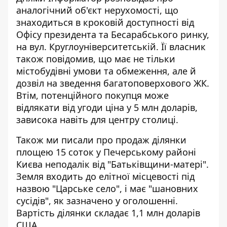
аналогічний об'єкт нерухомості, що
знаходиться
в кроковій доступності від
Офісу президента
та Бесарабського ринку,
на вул. Круглоуніверситетській. Її власник
також повідомив, що має не тільки
містобудівні умови та обмеження, але й
дозвіл на зведення багатоповерхового ЖК.
Втім, потенційного покупця може
відлякати від угоди ціна у 5 млн доларів,
зависока навіть для центру столиці.
Також ми писали про продаж ділянки
площею 15 соток у Печерському районі
Києва
неподалік від "Батьківщини-матері"
.
Земля входить до елітної місцевості під
назвою "Царське село", і має "шановних
сусідів", як зазначено у оголошенні.
Вартість ділянки складає 1,1 млн доларів
США.