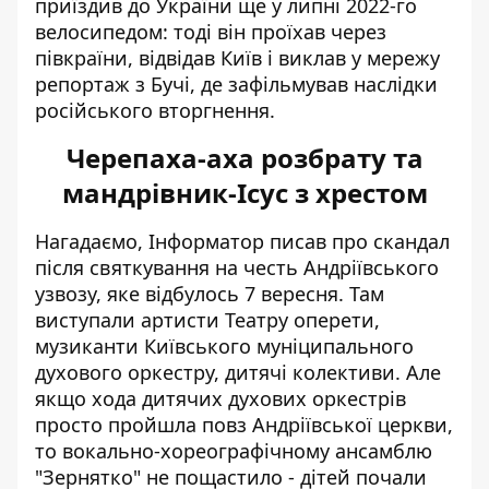
приїздив до України ще у липні 2022-го
велосипедом: тоді він проїхав через
півкраїни, відвідав Київ і виклав у мережу
репортаж з Бучі, де зафільмував наслідки
російського вторгнення.
Черепаха-аха розбрату та
мандрівник-Ісус з хрестом
Нагадаємо, Інформатор писав про
скандал
після святкування на честь Андріївського
узвозу
, яке відбулось 7 вересня. Там
виступали артисти Театру оперети,
музиканти Київського муніципального
духового оркестру, дитячі колективи. Але
якщо хода дитячих духових оркестрів
просто пройшла повз Андріївської церкви,
то вокально-хореографічному ансамблю
"Зернятко" не пощастило - дітей почали