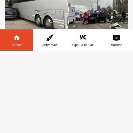
Головна
Актуально
Україна на часі
Youtube
Некерований автобус зносив автівки на своєму
Інформатор у
Завантажити
шляху, а зупинився лише після того, як влучив у
телефоні
👉
кіоск
Зранку 4 листопада на столичних
Теремках сталася жахлива аварія. На
вулиці Заболотного автобус, що
їхав на
великій швидкості
, протаранив декілька
припаркованих автівок, вилетів на
тротуар і врізався у кіоск на ринку. За
попередньою інформацією, є загиблі,
проте їхня кількість поки невідома.