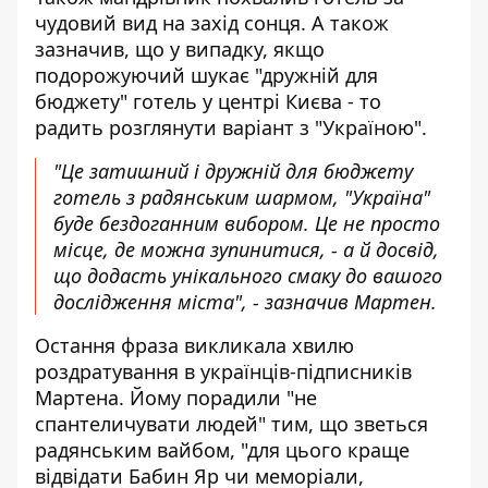
чудовий вид на захід сонця. А також
зазначив, що у випадку, якщо
подорожуючий шукає "дружній для
бюджету" готель у центрі Києва - то
радить розглянути варіант з "Україною".
"Це затишний і дружній для бюджету
готель з радянським шармом, "Україна"
буде бездоганним вибором. Це не просто
місце, де можна зупинитися, - а й досвід,
що додасть унікального смаку до вашого
дослідження міста", - зазначив Мартен.
Остання фраза викликала хвилю
роздратування в українців-підписників
Мартена. Йому порадили "не
спантеличувати людей" тим, що зветься
радянським вайбом, "для цього краще
відвідати Бабин Яр чи меморіали,