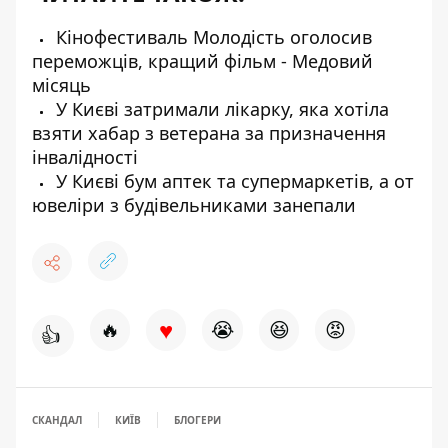
Кінофестиваль Молодість оголосив
переможців, кращий фільм - Медовий
місяць
У Києві затримали лікарку, яка хотіла
взяти хабар з ветерана за призначення
інвалідності
У Києві бум аптек та супермаркетів, а от
ювеліри з будівельниками занепали
♥
🔥
😭
😆
😡
👍
СКАНДАЛ
КИЇВ
БЛОГЕРИ