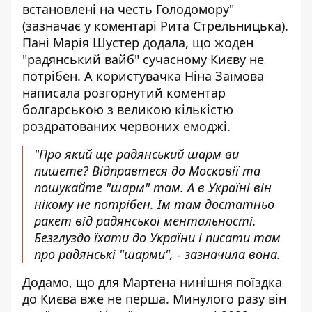
встановлені на честь Голодомору"
(зазначає у коментарі Рита Стрельницька).
Пані Марія Шустер додала, що жоден
"радянський вайб" сучасному Києву не
потрібен. А користувачка Ніна Заїмова
написала розгорнутий коментар
болгарською з великою кількістю
роздратованих червоних емоджі.
"Про який ще радянський шарм ви
пишете? Відправтеся до Московії та
пошукайте "шарм" там. А в Україні він
нікому не потрібен. Їм там достатньо
ракет від радянської ментальності.
Безглуздо їхати до України і писати там
про радянські "шарми", - зазначила вона.
Додамо, що для Мартена нинішня поїздка
до Києва вже не перша. Минулого разу він