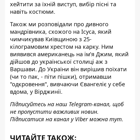
хейтити за їхній виступ, вибір пісні та
навіть костюми.
Також ми розповідали про
дивного
мандрівника, схожого на Ісуса
, який
чимчикував Київщиною з 25-
кілограмовим хрестом на карку. Ним
виявився американець на ім'я Джим, який
дійшов до української столиці аж з
Варшави. До України він вирішив поїхати
(чи то пак, - піти пішки), отримавши
"одкровення", вивчаючи Євангеліє у себе
вдома, у Вірджинії.
Підписуйтесь на наш
Telegram-канал
, щоб
не пропустити важливих новин.
Підписатися на канал у Viber можна
тут
.
ЧИТАЙТЕ ТАКОЖ: