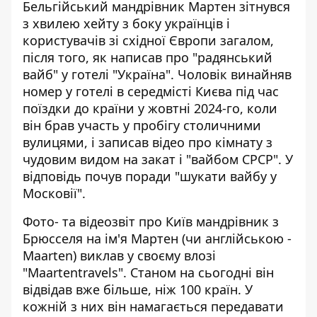
Бельгійський мандрівник Мартен зітнувся
з хвилею хейту з боку українців і
користувачів зі східної Європи загалом,
після того, як написав про "радянський
вайб" у готелі "Україна". Чоловік
винайняв
номер у готелі
в середмісті Києва під час
поїздки до країни у жовтні 2024-го, коли
він брав участь у пробігу столичними
вулицями, і записав відео про кімнату з
чудовим видом на закат і "вайбом СРСР". У
відповідь почув поради "шукати вайбу у
Московії".
Фото- та відеозвіт про Київ мандрівник з
Брюсселя на ім'я Мартен (чи англійською -
Maarten)
виклав у своєму влозі
"Maartentravels"
. Станом на сьогодні він
відвідав вже більше, ніж 100 країн. У
кожній з них він намагається передавати