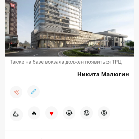
Также на базе вокзала должен появиться ТРЦ
Никита Малюгин
♥
🔥
😭
😆
😡
👍