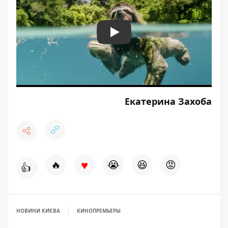
Play
Екатерина Захоба
♥
🔥
😭
😆
😡
👍
НОВИНИ КИЄВА
КИНОПРЕМЬЕРЫ