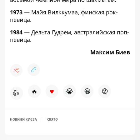
1973
— Майя Вилккумаа, финская рок-
певица.
1984
— Дельта Гудрем, австралийская поп-
певица.
Максим Биев
♥
🔥
😭
😆
😡
👍
НОВИНИ КИЄВА
СВЯТО