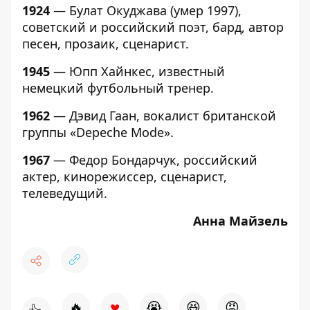
1924
— Булат Окуджава (умер 1997),
советский и российский поэт, бард, автор
песен, прозаик, сценарист.
1945
— Юпп Хайнкес, известный
немецкий футбольный тренер.
1962
— Дэвид Гаан, вокалист британской
группы «Depeche Mode».
1967
— Федор Бондарчук, российский
актер, кинорежиссер, сценарист,
телеведущий.
Анна Майзель
♥
🔥
😭
😆
😡