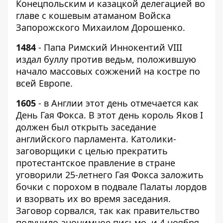
Конецпольским и казацкой делегацией во
главе с кошевым атаманом Войска
Запорожского Михаилом Дорошенко.
1484
- Папа Римский Иннокентий VIII
издал буллу против ведьм, положившую
начало массовых сожжений на костре по
всей Европе.
1605
- в Англии этот день отмечается как
День Гая Фокса. В этот день король Яков I
должен был открыть заседание
английского парламента. Католики-
заговорщики с целью прекратить
протестантское правление в стране
уговорили 25-летнего Гая Фокса заложить
бочки с порохом в подвале Палаты лордов
и взорвать их во время заседания.
Заговор сорвался, так как правительство
получило анонимное письмо, и 4 ноября