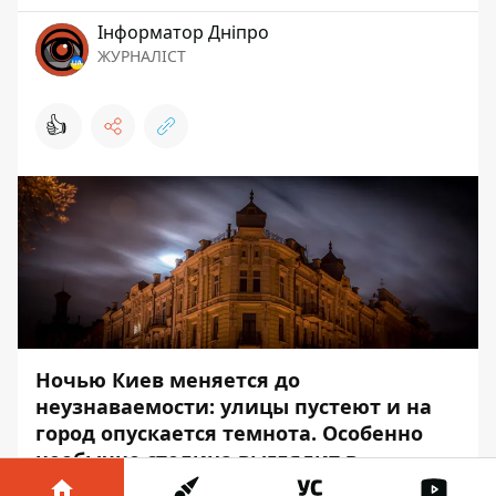
Інформатор Дніпро
ЖУРНАЛІСТ
👍
Ночью Киев меняется до
неузнаваемости: улицы пустеют и на
город опускается темнота. Особенно
необычно
столица выглядит в
полнолуние
, ведь, как известно, время