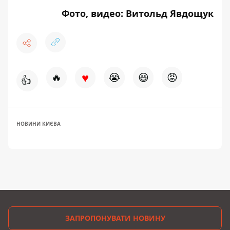
Фото, видео: Витольд Явдощук
♥
🔥
😭
😆
😡
👍
НОВИНИ КИЄВА
ЗАПРОПОНУВАТИ НОВИНУ