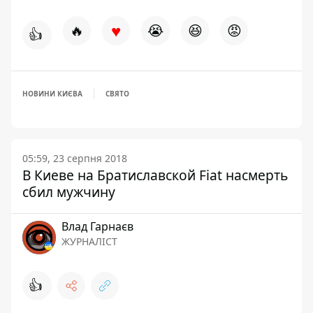
♥
🔥
😭
😆
😡
👍
НОВИНИ КИЄВА
СВЯТО
05:59, 23 серпня 2018
В Киеве на Братиславской Fiat насмерть
сбил мужчину
Влад Гарнаєв
ЖУРНАЛІСТ
👍