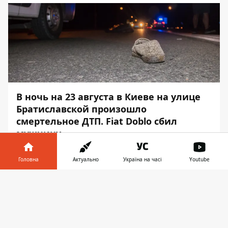
В ночь на 23 августа в Киеве на улице
Братиславской произошло
смертельное ДТП. Fiat Doblo сбил
мужчину.
Авария случилась в 01:43. Об этом
Головна
Актуально
Україна на часі
Youtube
Информатору
стало известно на месте
происшествия.
Інформатор у
Завантажити
телефоні
👉
По предварительной информации, Fiat
ехал по Братиславской в сторону Лесного
проспекта. Мужчина, около 50 лет,