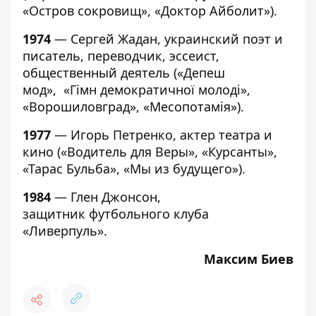
«Остров сокровищ», «Доктор Айболит»).
1974
— Сергей Жадан, украинский поэт и
писатель, переводчик, эссеист,
общественный деятель («Депеш
мод», «Гімн демократичної молоді»,
«Ворошиловград», «Месопотамія»).
1977
— Игорь Петренко, актер театра и
кино («Водитель для Веры», «Курсанты»,
«Тарас Бульба», «Мы из будущего»).
1984
— Глен Джонсон,
защитник футбольного клуба
«Ливерпуль».
Максим Биев