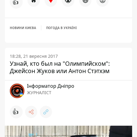
♥
🔥
😭
😆
😡
👍
НОВИНИ КИЄВА
ПОГОДА В УКРАЇНІ
18:28, 21 вересня 2017
Узнай, кто был на "Олимпийском":
Джейсон Жуков или Антон Стэтхэм
Інформатор Дніпро
ЖУРНАЛІСТ
👍