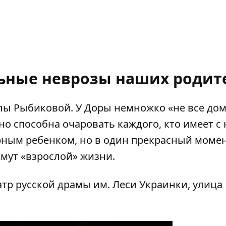
льные неврозы наших родит
лы Рыбиковой. У Доры немножко «не все дом
 но способна очаровать каждого, кто имеет с
рным ребенком, но в один прекрасный момен
мут «взрослой» жизни.
р русской драмы им. Леси Украинки, улица