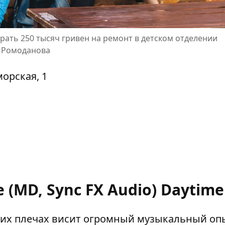
брать 250 тысяч гривен на ремонт в детском отделении
 Ромоданова
орская, 1
e (MD, Sync FX Audio) Daytime
чьих плечах висит огромный музыкальный оп