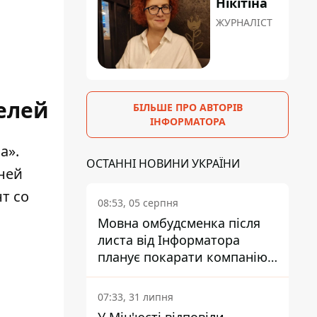
Нікітіна
ЖУРНАЛІСТ
елей
БІЛЬШЕ ПРО АВТОРІВ
ІНФОРМАТОРА
а».
ОСТАННІ НОВИНИ УКРАЇНИ
 ней
т со
08:53, 05 серпня
Мовна омбудсменка після
листа від Інформатора
планує покарати компанію-
підрядника ПриватБанку
07:33, 31 липня