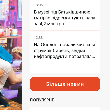
Троєщини Бахматова
13:06
В музеї під Батьківщиною-
матір'ю відремонтують залу
за 4,2 млн грн
12:38
На Оболоні почали чистити
струмок Сирець, звідки
нафтопродукти потрапляли
до озер
Більше новин
ПОПУЛЯРНЕ