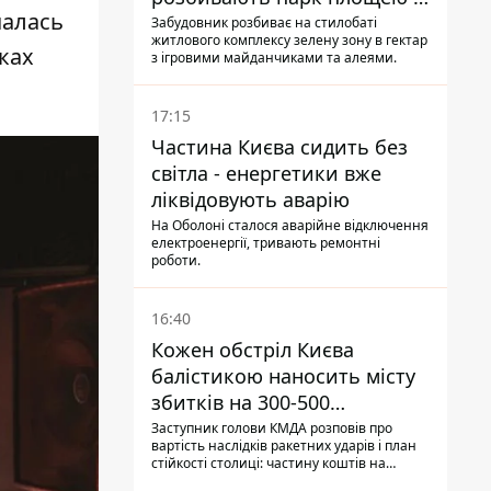
чалась
гектар
Забудовник розбиває на стилобаті
житлового комплексу зелену зону в гектар
ках
з ігровими майданчиками та алеями.
17:15
Частина Києва сидить без
світла - енергетики вже
ліквідовують аварію
На Оболоні сталося аварійне відключення
електроенергії, тривають ремонтні
роботи.
16:40
Кожен обстріл Києва
балістикою наносить місту
збитків на 300-500
мільйонів - Петро
Заступник голови КМДА розповів про
вартість наслідків ракетних ударів і план
Пантелеєв
стійкості столиці: частину коштів на
підготовку до зими місто ще не знайшло,