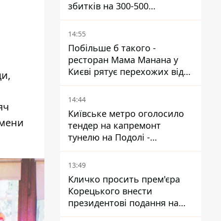
збитків на 300-500
мільйонів - Петро
Пантелеєв
14:55
Побільше б такого -
ресторан Мама Манана у
Києві рятує перехожих від
и,
спеки
14:44
яч
Київське метро оголосило
имени
тендер на капремонт
тунелю на Подолі -
триватиме майже два роки
13:49
Кличко просить прем'єра
Корецького внести
президентові подання на
звільнення володаря