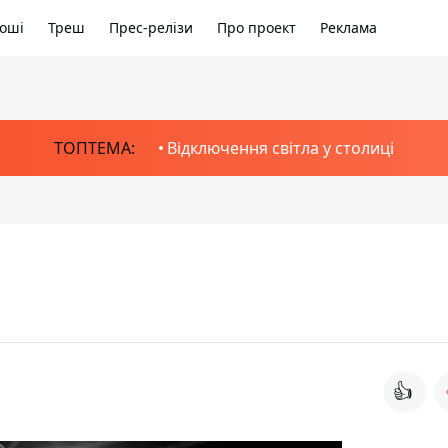
оші
Треш
Прес-релізи
Про проект
Реклама
ТОПТЕМА:
Відключення світла у столиці
👍