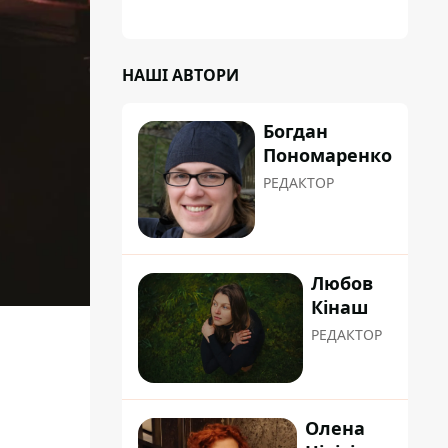
а кожен обстріл вимиває з казни міста ще
більше коштів
НАШІ АВТОРИ
Богдан
Пономаренко
РЕДАКТОР
Любов
Кінаш
РЕДАКТОР
Олена