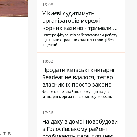
18:08
У Києві судитимуть
організаторів мережі
чорних казино - тримали 39
закладів
П'ятеро фігурантів забезпечували роботу
підпільних гральних залів у столиці без
ліцензій.
18:02
Продати київські книгарні
Readeat не вдалося, тепер
власник їх просто закриє
Феліксов не знайшов покупців на дві
книгарні мережі та закриє їх у вересні.
17:36
На даху відомої новобудови
в Голосіївському районі
ыт в
розбивають парк площею в