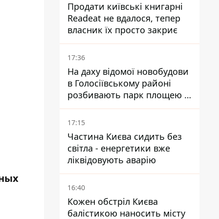
Продати київські книгарні
Readeat не вдалося, тепер
власник їх просто закриє
17:36
На даху відомої новобудови
в Голосіївському районі
розбивають парк площею в
гектар
17:15
Частина Києва сидить без
світла - енергетики вже
ліквідовують аварію
ьных
16:40
Кожен обстріл Києва
балістикою наносить місту